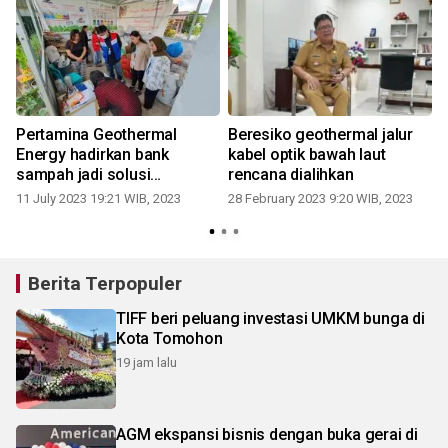
Pertamina Geothermal
Beresiko geothermal jalur
Energy hadirkan bank
kabel optik bawah laut
sampah jadi solusi
rencana dialihkan
berkelanjutan di Minahasa
11 July 2023 19:21 WIB, 2023
28 February 2023 9:20 WIB, 2023
Berita Terpopuler
TIFF beri peluang investasi UMKM bunga di
Kota Tomohon
19 jam lalu
AGM ekspansi bisnis dengan buka gerai di