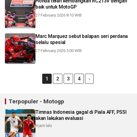
Honda telah kembangkan RC213V dengan
baik untuk MotoGP
27 February 2026 8:10 WIB
Marc Marquez sebut balapan seri perdana
selalu spesial
27 February 2026 5:00 WIB
1
2
3
4
Terpopuler - Motogp
Timnas Indonesia gagal di Piala AFF, PSSI
akan lakukan evaluasi
9 jam lalu