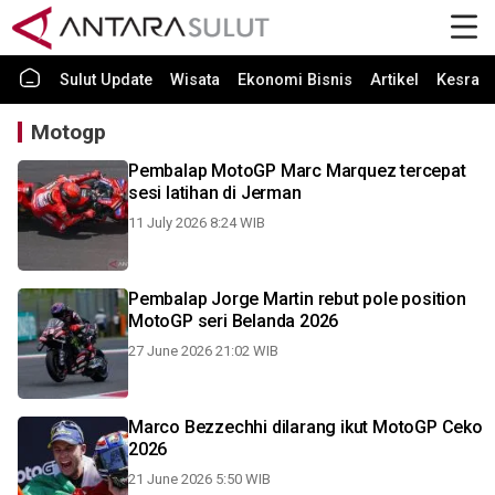
Sulut Update
Wisata
Ekonomi Bisnis
Artikel
Kesra
Motogp
Pembalap MotoGP Marc Marquez tercepat
sesi latihan di Jerman
11 July 2026 8:24 WIB
Pembalap Jorge Martin rebut pole position
MotoGP seri Belanda 2026
27 June 2026 21:02 WIB
Marco Bezzechhi dilarang ikut MotoGP Ceko
2026
21 June 2026 5:50 WIB