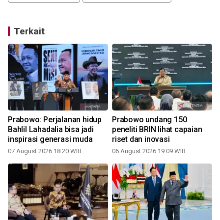
Terkait
Prabowo: Perjalanan hidup
Prabowo undang 150
a
Bahlil Lahadalia bisa jadi
peneliti BRIN lihat capaian
inspirasi generasi muda
riset dan inovasi
07 August 2026 18:20 WIB
06 August 2026 19:09 WIB
3