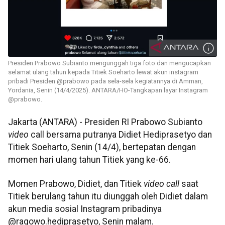
Presiden Prabowo Subianto mengunggah tiga foto dan mengucapkan
selamat ulang tahun kepada Titiek Soeharto lewat akun instagram
pribadi Presiden @prabowo pada sela-sela kegiatannya di Amman,
Yordania, Senin (14/4/2025). ANTARA/HO-Tangkapan layar Instagram
@prabowo.
Jakarta (ANTARA) - Presiden RI Prabowo Subianto
video
call
bersama putranya Didiet Hediprasetyo dan
Titiek Soeharto, Senin (14/4), bertepatan dengan
momen hari ulang tahun Titiek yang ke-66.
Momen Prabowo, Didiet, dan Titiek
video call
saat
Titiek berulang tahun itu diunggah oleh Didiet dalam
akun media sosial Instagram pribadinya
@ragowo.hediprasetyo, Senin malam.