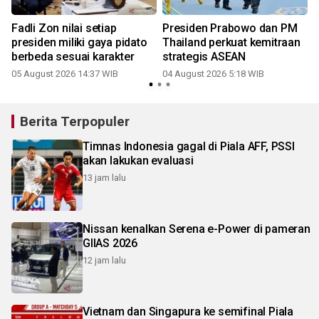
Fadli Zon nilai setiap
Presiden Prabowo dan PM
presiden miliki gaya pidato
Thailand perkuat kemitraan
berbeda sesuai karakter
strategis ASEAN
05 August 2026 14:37 WIB
04 August 2026 5:18 WIB
2
Berita Terpopuler
Timnas Indonesia gagal di Piala AFF, PSSI
akan lakukan evaluasi
13 jam lalu
Nissan kenalkan Serena e-Power di pameran
GIIAS 2026
12 jam lalu
Vietnam dan Singapura ke semifinal Piala