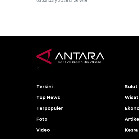
05 January 2026 12:26 WIB
>
Terkini
Sulut
Top News
Wisat
Terpopuler
Ekono
Foto
Artike
Video
Kesra