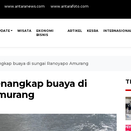
www.antaranews.com
www.antarafoto.com
PDATE
WISATA
EKONOMI
ARTIKEL
KESRA
INTERNASIONA
BISNIS
gkap buaya di sungai Ranoyapo Amurang
nangkap buaya di
T
Amurang