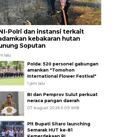
NI-Polri dan instansi terkait
adamkan kebakaran hutan
unung Soputan
am lalu
Polda: 520 personel gabungan
amankan "Tomohon
International Flower Festival"
1 jam lalu
BI dan Pemprov Sulut perkuat
neraca pangan daerah
07 August 2026 5:09 WIB
Plt Bupati Sitaro launching
Semarak HUT ke-81
Kemerdekaan RI