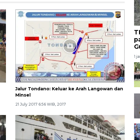
T
p
G
1 j
Jalur Tondano: Keluar ke Arah Langowan dan
Minsel
21 July 2017 6:56 WIB, 2017