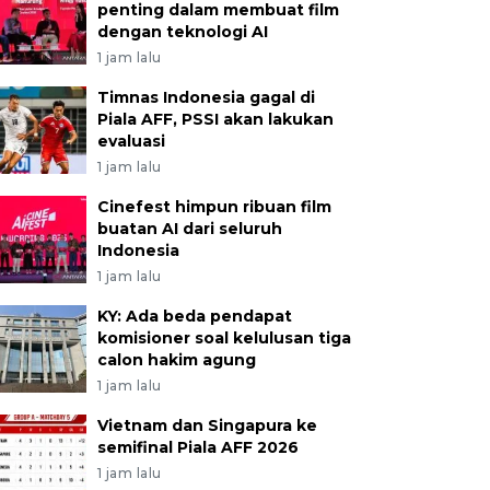
penting dalam membuat film
dengan teknologi AI
1 jam lalu
Timnas Indonesia gagal di
Piala AFF, PSSI akan lakukan
evaluasi
1 jam lalu
Cinefest himpun ribuan film
buatan AI dari seluruh
Indonesia
1 jam lalu
KY: Ada beda pendapat
komisioner soal kelulusan tiga
calon hakim agung
1 jam lalu
Vietnam dan Singapura ke
semifinal Piala AFF 2026
1 jam lalu