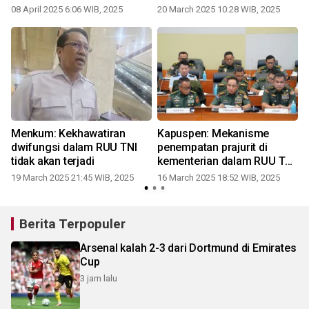
08 April 2025 6:06 WIB, 2025
20 March 2025 10:28 WIB, 2025
Menkum: Kekhawatiran
Kapuspen: Mekanisme
e
dwifungsi dalam RUU TNI
penempatan prajurit di
tidak akan terjadi
kementerian dalam RUU TNI
diatur ketat
19 March 2025 21:45 WIB, 2025
16 March 2025 18:52 WIB, 2025
Berita Terpopuler
Arsenal kalah 2-3 dari Dortmund di Emirates
Cup
3 jam lalu