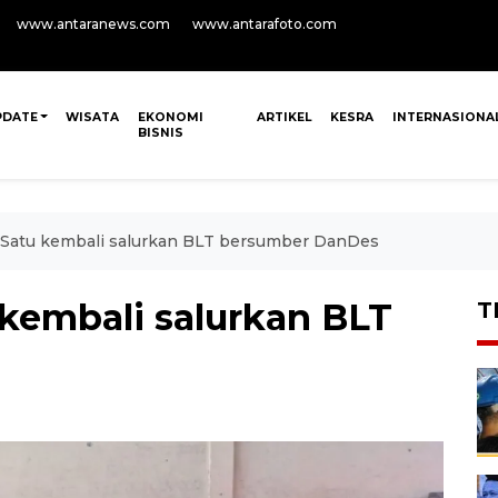
www.antaranews.com
www.antarafoto.com
PDATE
WISATA
EKONOMI
ARTIKEL
KESRA
INTERNASIONA
BISNIS
Satu kembali salurkan BLT bersumber DanDes
kembali salurkan BLT
T