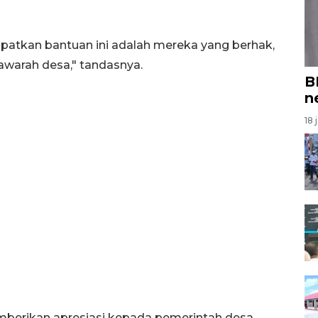
atkan bantuan ini adalah mereka yang berhak,
warah desa," tandasnya.
B
n
18 
berikan apresiasi kepada pemerintah desa,