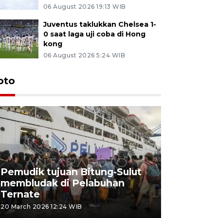
06 August 2026 19:13 WIB
Juventus taklukkan Chelsea 1-
0 saat laga uji coba di Hong
kong
06 August 2026 5:24 WIB
oto
Pemudik tujuan Bitung-Sulut
membludak di Pelabuhan
Bank Citr
Ternate
merayakan
20 March 2026 12:24 WIB
20 March 2026