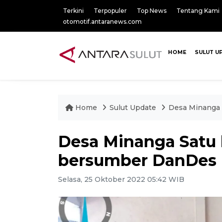
Terkini
Terpopuler
Top News
Tentang Kami
otomotif.antaranews.com
HOME
SULUT U
Home
Sulut Update
Desa Minanga 
Desa Minanga Satu 
bersumber DanDes
Selasa, 25 Oktober 2022 05:42 WIB