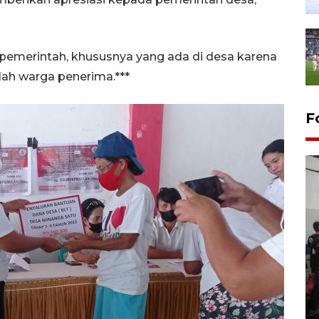
pemerintah, khususnya yang ada di desa karena
mlah warga penerima.***
F
Bank Citra: Dirgahayu ke-61
Provinsi Sulut
23 September 2025 18:08 WIB