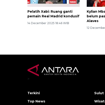
Pelatih Xabi: Ruang ganti
Kylian Mb
pemain Real Madrid kondusif
belum pas
Alaves
14 December 2025 18:46 WIB
12 December
>
Terkini
Sulut
Top News
Wisat