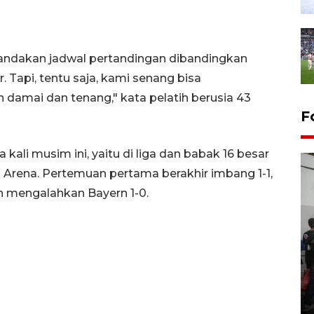
andakan jadwal pertandingan dibandingkan
. Tapi, tentu saja, kami senang bisa
damai dan tenang," kata pelatih berusia 43
F
li musim ini, yaitu di liga dan babak 16 besar
z Arena. Pertemuan pertama berakhir imbang 1-1,
 mengalahkan Bayern 1-0.
Bank Citra: Dirgahayu ke-61
Provinsi Sulut
23 September 2025 18:08 WIB