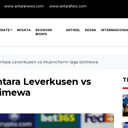
www.antaranews.com
www.antarafoto.com
PDATE
WISATA
EKONOMI
ARTIKEL
KESRA
INTERNASIONA
BISNIS
 antara Leverkusen vs Muenchenn laga istimewa
ntara Leverkusen vs
T
timewa