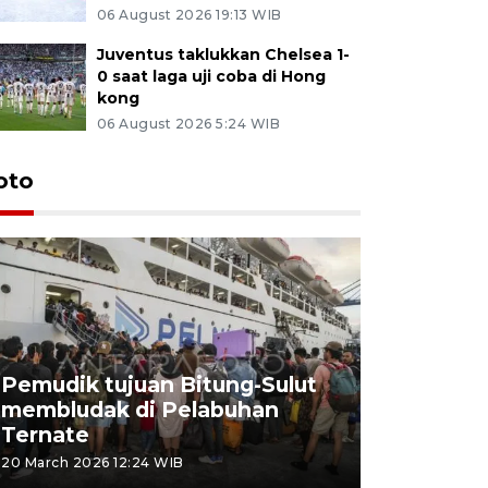
06 August 2026 19:13 WIB
Juventus taklukkan Chelsea 1-
0 saat laga uji coba di Hong
kong
06 August 2026 5:24 WIB
oto
Pemudik tujuan Bitung-Sulut
membludak di Pelabuhan
Bank Citr
Ternate
merayakan
20 March 2026 12:24 WIB
20 March 2026