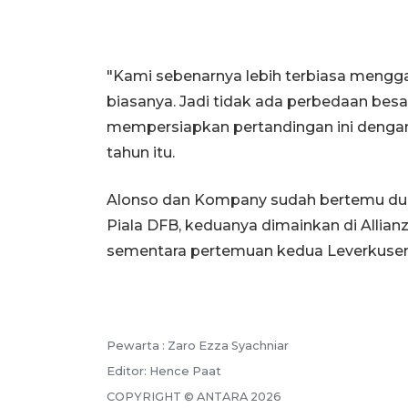
"Kami sebenarnya lebih terbiasa mengg
biasanya. Jadi tidak ada perbedaan besar
mempersiapkan pertandingan ini dengan 
tahun itu.
Alonso dan Kompany sudah bertemu dua ka
Piala DFB, keduanya dimainkan di Allian
sementara pertemuan kedua Leverkusen
Pewarta :
Zaro Ezza Syachniar
Editor:
Hence Paat
COPYRIGHT ©
ANTARA
2026