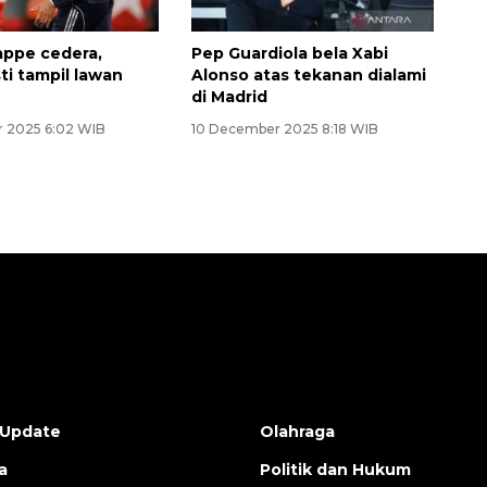
appe cedera,
Pep Guardiola bela Xabi
ti tampil lawan
Alonso atas tekanan dialami
di Madrid
 2025 6:02 WIB
10 December 2025 8:18 WIB
 Update
Olahraga
a
Politik dan Hukum