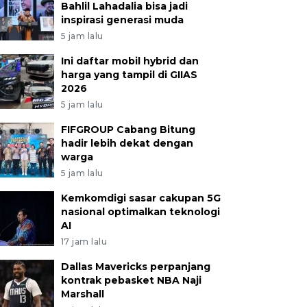
Bahlil Lahadalia bisa jadi
inspirasi generasi muda
5 jam lalu
Ini daftar mobil hybrid dan
harga yang tampil di GIIAS
2026
5 jam lalu
FIFGROUP Cabang Bitung
hadir lebih dekat dengan
warga
5 jam lalu
Kemkomdigi sasar cakupan 5G
nasional optimalkan teknologi
AI
17 jam lalu
Dallas Mavericks perpanjang
kontrak pebasket NBA Naji
Marshall