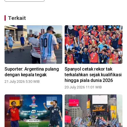
Terkait
Suporter: Argentina pulang
Spanyol cetak rekor tak
dengan kepala tegak
terkalahkan sejak kualifikasi
hingga piala dunia 2026
21 July 2026 5:30 WIB
20 July 2026 11:01 WIB
1