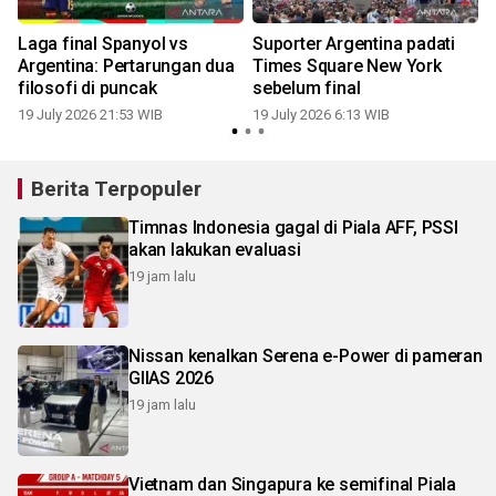
Laga final Spanyol vs
Suporter Argentina padati
Argentina: Pertarungan dua
Times Square New York
filosofi di puncak
sebelum final
1
19 July 2026 21:53 WIB
19 July 2026 6:13 WIB
Berita Terpopuler
Timnas Indonesia gagal di Piala AFF, PSSI
akan lakukan evaluasi
19 jam lalu
Nissan kenalkan Serena e-Power di pameran
GIIAS 2026
19 jam lalu
Vietnam dan Singapura ke semifinal Piala