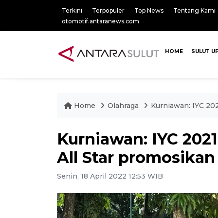
Terkini
Terpopuler
Top News
Tentang Kami
otomotif.antaranews.com
HOME
SULUT U
Home
Olahraga
Kurniawan: IYC 202
Kurniawan: IYC 2021
All Star promosikan 
Senin, 18 April 2022 12:53 WIB