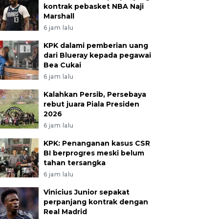
kontrak pebasket NBA Naji
Marshall
6 jam lalu
KPK dalami pemberian uang
dari Blueray kepada pegawai
Bea Cukai
6 jam lalu
Kalahkan Persib, Persebaya
rebut juara Piala Presiden
2026
6 jam lalu
KPK: Penanganan kasus CSR
BI berprogres meski belum
tahan tersangka
6 jam lalu
Vinicius Junior sepakat
perpanjang kontrak dengan
Real Madrid