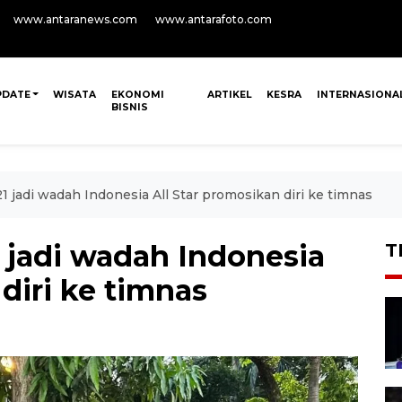
www.antaranews.com
www.antarafoto.com
PDATE
WISATA
EKONOMI
ARTIKEL
KESRA
INTERNASIONA
BISNIS
1 jadi wadah Indonesia All Star promosikan diri ke timnas
 jadi wadah Indonesia
T
diri ke timnas