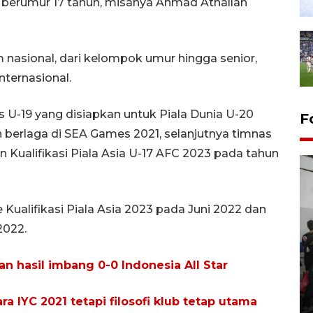
u berumur 17 tahun, misanya Ahmad Athallah
 nasional, dari kelompok umur hingga senior,
ternasional.
s U-19 yang disiapkan untuk Piala Dunia U-20
F
 berlaga di SEA Games 2021, selanjutnya timnas
 Kualifikasi Piala Asia U-17 AFC 2023 pada tahun
Kualifikasi Piala Asia 2023 pada Juni 2022 dan
2022.
Bank Citra: Dirgahayu ke-61
n hasil imbang 0-0 Indonesia All Star
Provinsi Sulut
23 September 2025 18:08 WIB
ara IYC 2021 tetapi filosofi klub tetap utama