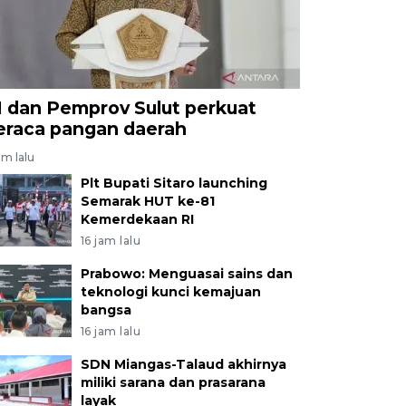
I dan Pemprov Sulut perkuat
eraca pangan daerah
am lalu
Plt Bupati Sitaro launching
Semarak HUT ke-81
Kemerdekaan RI
16 jam lalu
Prabowo: Menguasai sains dan
teknologi kunci kemajuan
bangsa
16 jam lalu
SDN Miangas-Talaud akhirnya
miliki sarana dan prasarana
layak