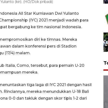
lianto (kiri). (HO/Dok pribadi)
ndonesia All Star Kurniawan Dwi Yulianto
Championship (IYC) 2021 menjadi wadah para
at bergabung ke tim nasional Indonesia.
 mempromosikan diri ke timnas. Mereka
niawan dalam konferensi pers di Stadion
gu (17/4) malam.
T
lub Italia, Como, tersebut, para pemain U-20
 kemampuan mereka.
enuntaskan tiga laga di IYC 2021 dengan hasil
lah. Rinciannya, mereka menundukkan U-18 Bali
na 0-0 dan takluk dengan skor tipis 1-2 dari