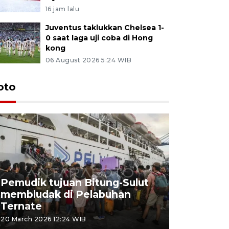
16 jam lalu
Juventus taklukkan Chelsea 1-
0 saat laga uji coba di Hong
kong
06 August 2026 5:24 WIB
oto
Pemudik tujuan Bitung-Sulut
membludak di Pelabuhan
Bank Citr
Ternate
merayakan
20 March 2026 12:24 WIB
20 March 2026