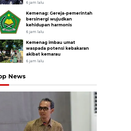
6 jam lalu
Kemenag: Gereja-pemerintah
bersinergi wujudkan
kehidupan harmonis
6 jam lalu
Kemenag imbau umat
waspada potensi kebakaran
akibat kemarau
6 jam lalu
op News