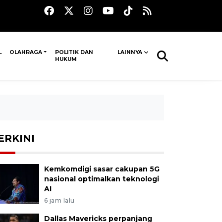
L
OLAHRAGA
POLITIK DAN
LAINNYA
HUKUM
ERKINI
Kemkomdigi sasar cakupan 5G
nasional optimalkan teknologi
AI
6 jam lalu
Dallas Mavericks perpanjang