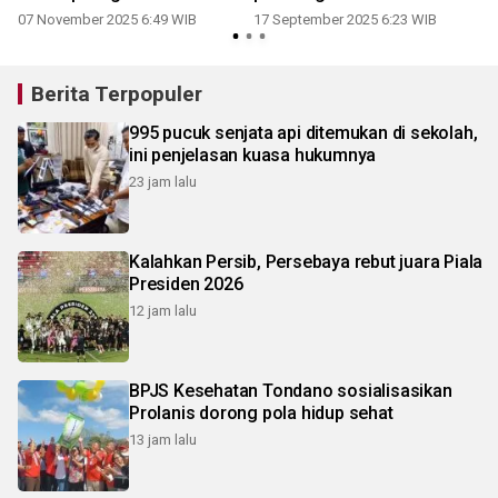
07 November 2025 6:49 WIB
17 September 2025 6:23 WIB
1
Berita Terpopuler
995 pucuk senjata api ditemukan di sekolah,
ini penjelasan kuasa hukumnya
23 jam lalu
Kalahkan Persib, Persebaya rebut juara Piala
Presiden 2026
12 jam lalu
BPJS Kesehatan Tondano sosialisasikan
Prolanis dorong pola hidup sehat
13 jam lalu