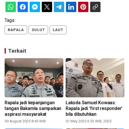
Tags:
RAPALA
SULUT
LAUT
Terkait
Rapala jadi kepanjangan
Laksda Samuel Kowaas:
i
tangan Bakamla sampaikan
Rapala jadi 'first responder'
aspirasi masyarakat
bila dibutuhkan
30 August 2025 8:45 WIB
01 May 2025 6:53 WIB, 2025