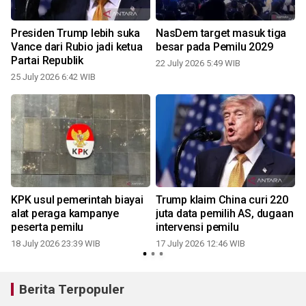
Presiden Trump lebih suka
NasDem target masuk tiga
Vance dari Rubio jadi ketua
besar pada Pemilu 2029
Partai Republik
22 July 2026 5:49 WIB
25 July 2026 6:42 WIB
1
KPK usul pemerintah biayai
Trump klaim China curi 220
n
alat peraga kampanye
juta data pemilih AS, dugaan
peserta pemilu
intervensi pemilu
18 July 2026 23:39 WIB
17 July 2026 12:46 WIB
Berita Terpopuler