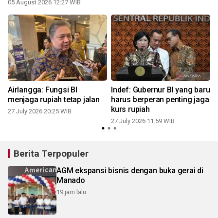
05 August 2026 12:27 WIB
2
Airlangga: Fungsi BI
Indef: Gubernur BI yang baru
menjaga rupiah tetap jalan
harus berperan penting jaga
kurs rupiah
27 July 2026 20:25 WIB
27 July 2026 11:59 WIB
Berita Terpopuler
AGM ekspansi bisnis dengan buka gerai di
Manado
19 jam lalu