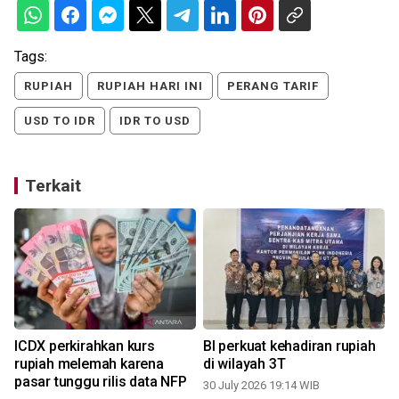
Tags:
RUPIAH
RUPIAH HARI INI
PERANG TARIF
USD TO IDR
IDR TO USD
Terkait
ICDX perkirahkan kurs
BI perkuat kehadiran rupiah
rupiah melemah karena
di wilayah 3T
pasar tunggu rilis data NFP
30 July 2026 19:14 WIB