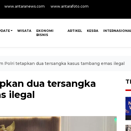
www.antaranews.com
www.antarafoto.com
PDATE
WISATA
EKONOMI
ARTIKEL
KESRA
INTERNASIONA
BISNIS
m Polri tetapkan dua tersangka kasus tambang emas ilegal
apkan dua tersangka
T
 ilegal