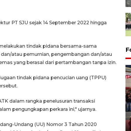
ektur PT SJU sejak 14 September 2022 hingga
elakukan tindak pidana bersama-sama
F
dan/atau pemurnian, pengembangan dan/atau
mas yang berasal dari pertambangan tanpa izin.
 dugaan tindak pidana pencucian uang (TPPU)
ersebut.
ATK dalam rangka penelusuran transaksi
Banjir bandang terjadi di
dalam pengungkapan perkara ini," ujarnya.
Kepulauan Sitaro, warga cari
korban hilang
Undang-Undang (UU) Nomor 3 Tahun 2020
05 January 2026 12:26 WIB