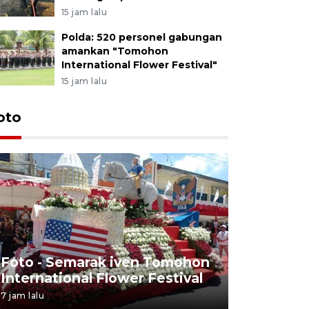
15 jam lalu
Polda: 520 personel gabungan
amankan "Tomohon
International Flower Festival"
15 jam lalu
oto
Pemudik t
Foto - Semarak iven Tomohon
membluda
International Flower Festival
Ternate
7 jam lalu
20 March 2026