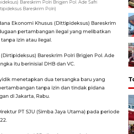
deksus) Bareskrim Polri Brigjen Pol. Ade Safri
pideksus Bareskrim Polri)
idana Ekonomi Khusus (Dittipideksus) Bareskrim
dugaan pertambangan ilegal yang melibatkan
anpa izin atau ilegal.
Dirtipideksus) Bareskrim Polri Brigjen Pol. Ade
gka itu berinisial DHB dan VC.
T
nyidik menetapkan dua tersangka baru yang
 pertambangan tanpa izin dan tindak pidana
an di Jakarta, Rabu.
irektur PT SJU (Simba Jaya Utama) pada periode
22.