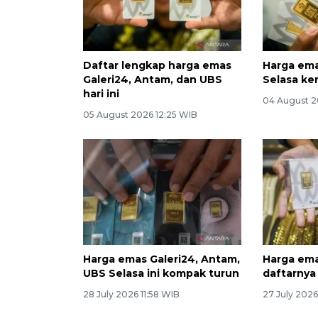
Daftar lengkap harga emas
Harga em
Galeri24, Antam, dan UBS
Selasa ke
hari ini
04 August 2
05 August 2026 12:25 WIB
Harga emas Galeri24, Antam,
Harga ema
UBS Selasa ini kompak turun
daftarnya
28 July 2026 11:58 WIB
27 July 202