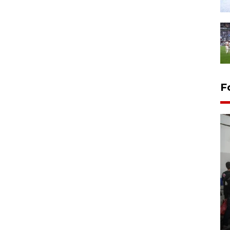
F
Bank Citra: Dirgahayu ke-61
Provinsi Sulut
23 September 2025 18:08 WIB