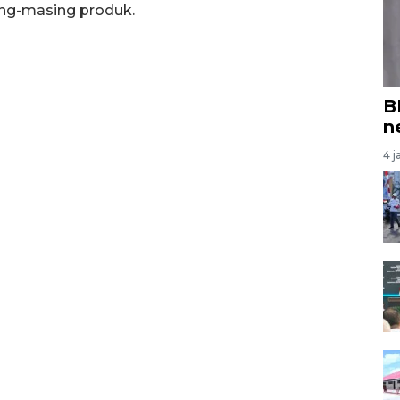
ing-masing produk.
B
n
4 j