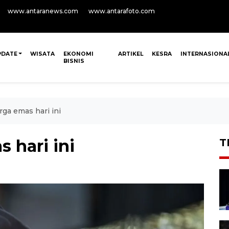
www.antaranews.com
www.antarafoto.com
PDATE
WISATA
EKONOMI
ARTIKEL
KESRA
INTERNASIONA
BISNIS
arga emas hari ini
s hari ini
T