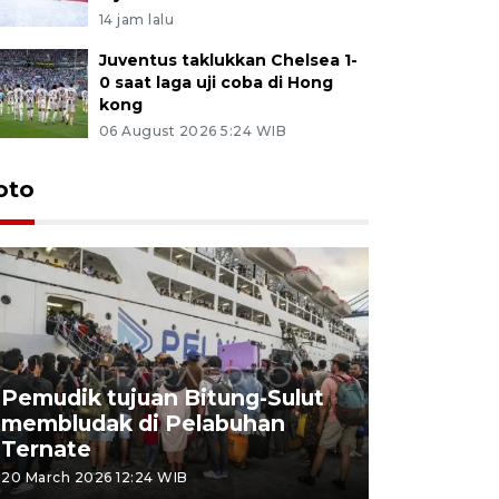
14 jam lalu
Juventus taklukkan Chelsea 1-
0 saat laga uji coba di Hong
kong
06 August 2026 5:24 WIB
oto
Pemudik tujuan Bitung-Sulut
membludak di Pelabuhan
Bank Citr
Ternate
merayakan
20 March 2026 12:24 WIB
20 March 2026