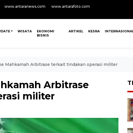
www.antaranews.com
www.antarafoto.com
PDATE
WISATA
EKONOMI
ARTIKEL
KESRA
INTERNASIONA
BISNIS
ke Mahkamah Arbitrase terkait tindakan operasi militer
ahkamah Arbitrase
T
rasi militer