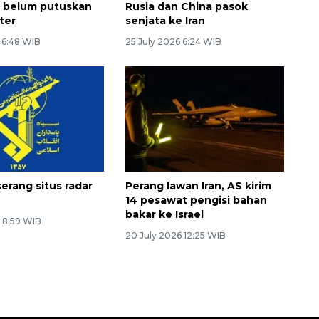
 belum putuskan
Rusia dan China pasok
iter
senjata ke Iran
 6:48 WIB
25 July 2026 6:24 WIB
serang situs radar
Perang lawan Iran, AS kirim
14 pesawat pengisi bahan
bakar ke Israel
6 8:59 WIB
20 July 2026 12:25 WIB