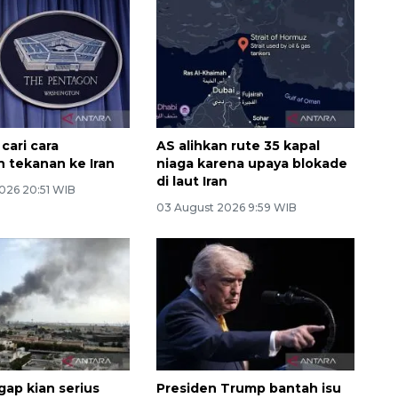
cari cara
AS alihkan rute 35 kapal
n tekanan ke Iran
niaga karena upaya blokade
di laut Iran
026 20:51 WIB
03 August 2026 9:59 WIB
gap kian serius
Presiden Trump bantah isu