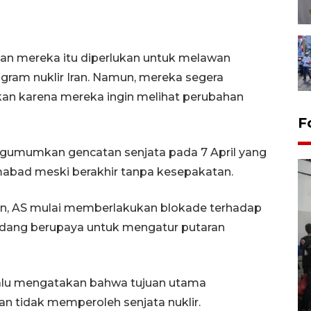
gan mereka itu diperlukan untuk melawan
gram nuklir Iran. Namun, mereka segera
kan karena mereka ingin melihat perubahan
F
umumkan gencatan senjata pada 7 April yang
mabad meski berakhir tanpa kesepakatan.
an, AS mulai memberlakukan blokade terhadap
 sedang berupaya untuk mengatur putaran
Bank Citra: Dirgahayu ke-61
lalu mengatakan bahwa tujuan utama
Provinsi Sulut
n tidak memperoleh senjata nuklir.
23 September 2025 18:08 WIB