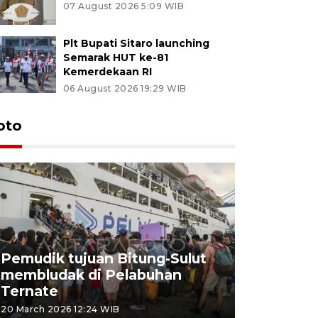
07 August 2026 5:09 WIB
Plt Bupati Sitaro launching
Semarak HUT ke-81
Kemerdekaan RI
06 August 2026 19:29 WIB
oto
Pemudik tujuan Bitung-Sulut
membludak di Pelabuhan
Bank Citr
Ternate
merayakan
20 March 2026 12:24 WIB
20 March 2026