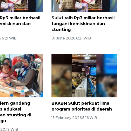
 Rp3 miliar berhasil
Sulut raih Rp3 miliar berhasil
emiskinan dan
tangani kemiskinan dan
stunting
 6:21 WIB
01 June 2026 6:21 WIB
dern gandeng
BKKBN Sulut perkuat lima
s edukasi
program prioritas di daerah
n stunting di
15 February 2026 5:16 WIB
agu
6 20:19 WIB