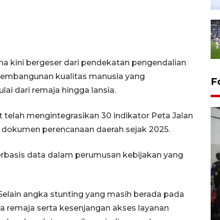
 kini bergeser dari pendekatan pengendalian
pembangunan kualitas manusia yang
F
ai dari remaja hingga lansia.
 telah mengintegrasikan 30 indikator Peta Jalan
okumen perencanaan daerah sejak 2025.
rbasis data dalam perumusan kebijakan yang
Bank Citra: Dirgahayu ke-61
lain angka stunting yang masih berada pada
Provinsi Sulut
sia remaja serta kesenjangan akses layanan
23 September 2025 18:08 WIB