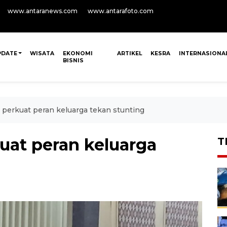
www.antaranews.com
www.antarafoto.com
PDATE
WISATA
EKONOMI
ARTIKEL
KESRA
INTERNASIONA
BISNIS
perkuat peran keluarga tekan stunting
uat peran keluarga
T