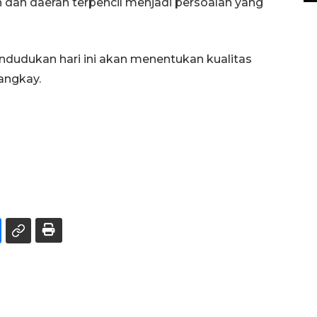
 dan daerah terpencil menjadi persoalan yang
endudukan hari ini akan menentukan kualitas
angkay.