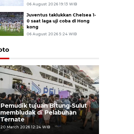
06 August 2026 19:13 WIB
Juventus taklukkan Chelsea 1-
0 saat laga uji coba di Hong
kong
06 August 2026 5:24 WIB
oto
Pemudik tujuan Bitung-Sulut
membludak di Pelabuhan
Bank Citr
Ternate
merayakan
20 March 2026 12:24 WIB
20 March 2026