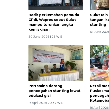
Hadir perkemahan pemuda
Sulut raih
GPdI, Wapres sebut Sulut
tangani k
mampu turunkan angka
stunting
kemiskinan
01 June 2026
30 June 2026 1:23 WIB
Pertamina dorong
Retail mo
pencegahan stunting lewat
Puskesma
edukasi gizi
pencegaha
Kotamob
16 April 2026 20:37 WIB
16 April 202