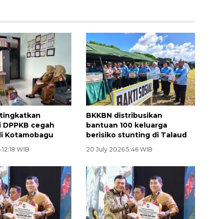
tingkatkan
BKKBN distribusikan
i DPPKB cegah
bantuan 100 keluarga
di Kotamobagu
berisiko stunting di Talaud
 12:18 WIB
20 July 2026 5:46 WIB