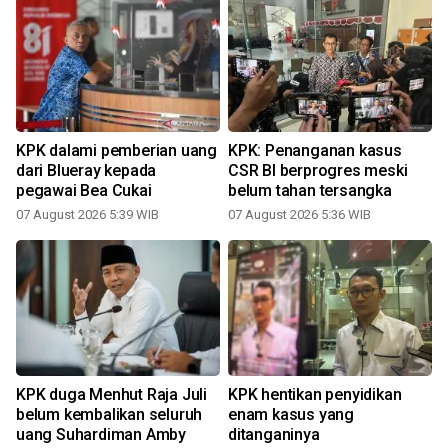
KPK dalami pemberian uang
KPK: Penanganan kasus
dari Blueray kepada
CSR BI berprogres meski
pegawai Bea Cukai
belum tahan tersangka
3
07 August 2026 5:39 WIB
07 August 2026 5:36 WIB
KPK duga Menhut Raja Juli
KPK hentikan penyidikan
belum kembalikan seluruh
enam kasus yang
uang Suhardiman Amby
ditanganinya
2