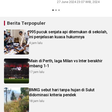
27 June 2024 23:07 WIB, 2024
2
Berita Terpopuler
995 pucuk senjata api ditemukan di sekolah,
ini penjelasan kuasa hukumnya
4 jam lalu
Main di Perth, laga Milan vs Inter berakhir
imbang 1-1
17 jam lalu
BMKG sebut hari tanpa hujan di Sulut
didominasi kriteria pendek
18 jam lalu