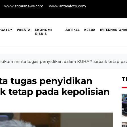
www.antaranews.com
www.antarafoto.com
PDATE
WISATA
EKONOMI
ARTIKEL
KESRA
INTERNASIONA
BISNIS
 hukum minta tugas penyidikan dalam KUHAP sebaik tetap pad
ta tugas penyidikan
T
 tetap pada kepolisian