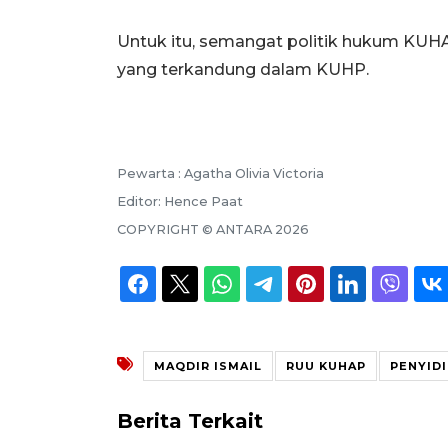
Untuk itu, semangat politik hukum KU
yang terkandung dalam KUHP.
Pewarta :
Agatha Olivia Victoria
Editor:
Hence Paat
COPYRIGHT ©
ANTARA
2026
MAQDIR ISMAIL
RUU KUHAP
PENYID
Berita Terkait