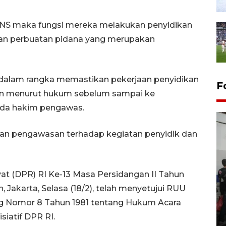
PNS maka fungsi mereka melakukan penyidikan
ukan perbuatan pidana yang merupakan
dalam rangka memastikan pekerjaan penyidikan
F
dan menurut hukum sebelum sampai ke
ada hakim pengawas.
an pengawasan terhadap kegiatan penyidik dan
t (DPR) RI Ke-13 Masa Persidangan II Tahun
Jakarta, Selasa (18/2), telah menyetujui RUU
Bank Citra: Dirgahayu ke-61
Provinsi Sulut
g Nomor 8 Tahun 1981 tentang Hukum Acara
iatif DPR RI.
23 September 2025 18:08 WIB