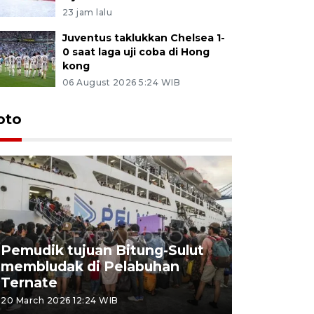
23 jam lalu
Juventus taklukkan Chelsea 1-
0 saat laga uji coba di Hong
kong
06 August 2026 5:24 WIB
oto
Pemudik tujuan Bitung-Sulut
membludak di Pelabuhan
Bank Citr
Ternate
merayakan
20 March 2026 12:24 WIB
20 March 2026