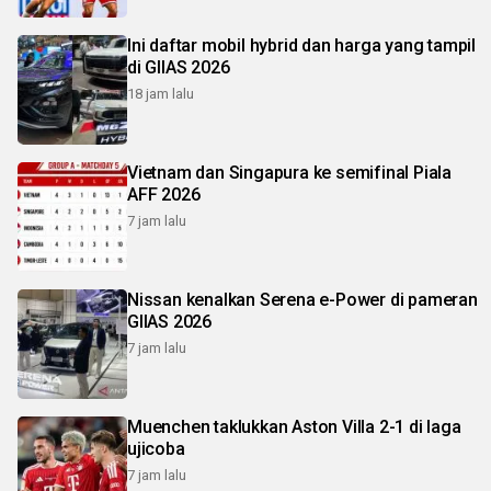
Ini daftar mobil hybrid dan harga yang tampil
di GIIAS 2026
18 jam lalu
Vietnam dan Singapura ke semifinal Piala
AFF 2026
7 jam lalu
Nissan kenalkan Serena e-Power di pameran
GIIAS 2026
7 jam lalu
Muenchen taklukkan Aston Villa 2-1 di laga
ujicoba
7 jam lalu