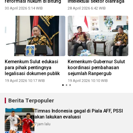
reformasi hukum di Bitung
intelektual sektor olahraga
30 April 2026 5:14 WIB
28 April 2026 6:42 WIB
1
Kemenkum Sulut edukasi
Kemenkum-Gubernur Sulut
f
para pihak pentingnya
koordinasi pembahasan
legalisasi dokumen publik
sejumlah Ranpergub
19 April 2026 10:17 WIB
19 April 2026 10:10 WIB
1
Berita Terpopuler
Timnas Indonesia gagal di Piala AFF, PSSI
akan lakukan evaluasi
7 jam lalu