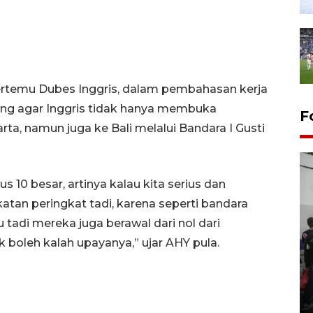
ertemu Dubes Inggris, dalam pembahasan kerja
ong agar Inggris tidak hanya membuka
F
a, namun juga ke Bali melalui Bandara I Gusti
 10 besar, artinya kalau kita serius dan
atan peringkat tadi, karena seperti bandara
 tadi mereka juga berawal dari nol dari
 boleh kalah upayanya,” ujar AHY pula.
Bank Citra: Dirgahayu ke-61
Provinsi Sulut
23 September 2025 18:08 WIB