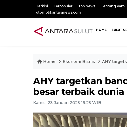
Terkini
Terpopuler
Top News
Tentang Kami
otomotif.antaranews.com
HOME
SULUT U
Home
Ekonomi Bisnis
AHY targetk
AHY targetkan band
besar terbaik dunia
Kamis, 23 Januari 2025 19:25 WIB