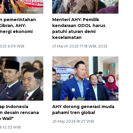
un pemerintahan
Menteri AHY: Pemilik
ibran, AHY:
kendaraan ODOL harus
inergi ekonomi
patuhi aturan demi
keselamatan
2025 6:09 WIB
01 March 2025 17:18 WIB, 2025
ap Indonesia
AHY dorong generasi muda
n desain rencana
pahami tren global
 Wall"
25 May 2026 18:27 WIB
6 10:32 WIB