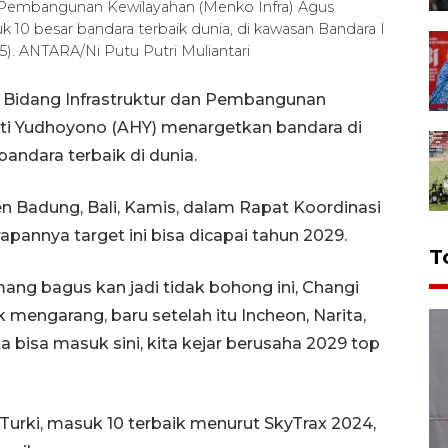
n Pembangunan Kewilayahan (Menko Infra) Agus
 10 besar bandara terbaik dunia, di kawasan Bandara I
25). ANTARA/Ni Putu Putri Muliantari
 Bidang Infrastruktur dan Pembangunan
rti Yudhoyono (AHY) menargetkan bandara di
andara terbaik di dunia.
n Badung, Bali, Kamis, dalam Rapat Koordinasi
annya target ini bisa dicapai tahun 2029.
T
ng bagus kan jadi tidak bohong ini, Changi
k mengarang, baru setelah itu Incheon, Narita,
ita bisa masuk sini, kita kejar berusaha 2029 top
, Turki, masuk 10 terbaik menurut SkyTrax 2024,