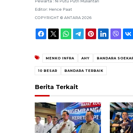
Pewarta :
Ni Putu Putri Muliantari
Editor:
Hence Paat
COPYRIGHT ©
ANTARA
2026
MENKO INFRA
AHY
BANDARA SOEKA
10 BESAR
BANDARA TERBAIK
Berita Terkait