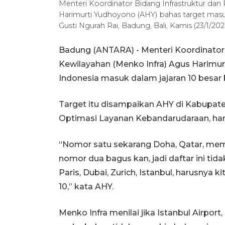
Menteri Koordinator Bidang Infrastruktur da
Harimurti Yudhoyono (AHY) bahas target masuk
Gusti Ngurah Rai, Badung, Bali, Kamis (23/1/20
Badung (ANTARA) - Menteri Koordinator
Kewilayahan (Menko Infra) Agus Harimu
Indonesia masuk dalam jajaran 10 besar b
Target itu disampaikan AHY di Kabupate
Optimasi Layanan Kebandarudaraan, harap
“Nomor satu sekarang Doha, Qatar, mema
nomor dua bagus kan, jadi daftar ini tida
Paris, Dubai, Zurich, Istanbul, harusnya k
10,” kata AHY.
Menko Infra menilai jika Istanbul Airport