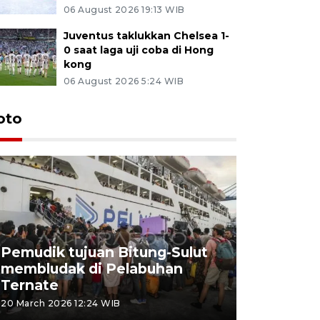
06 August 2026 19:13 WIB
Juventus taklukkan Chelsea 1-
0 saat laga uji coba di Hong
kong
06 August 2026 5:24 WIB
oto
Pemudik tujuan Bitung-Sulut
membludak di Pelabuhan
Bank Citr
Ternate
merayakan
20 March 2026 12:24 WIB
20 March 2026