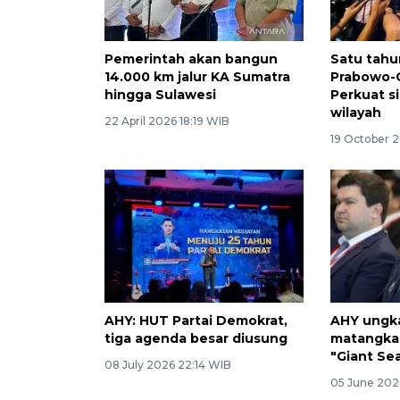
Pemerintah akan bangun
Satu tah
14.000 km jalur KA Sumatra
Prabowo-G
hingga Sulawesi
Perkuat s
wilayah
22 April 2026 18:19 WIB
19 October 
AHY: HUT Partai Demokrat,
AHY ungk
tiga agenda besar diusung
matangka
"Giant Sea
08 July 2026 22:14 WIB
05 June 202