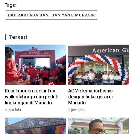
Tags:
DKP AKUI ADA BANTUAN YANG MUBASIR
Terkait
Retail modern gelar fun
AGM ekspansi bisnis
walk olahraga dan peduli
dengan buka gerai di
lingkungan di Manado
Manado
2
6 jam lalu
7 jam lalu