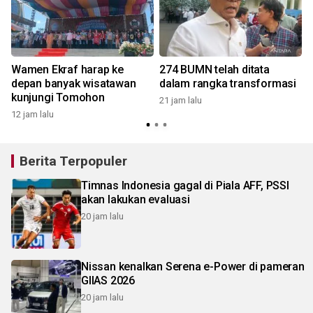
a
Wamen Ekraf harap ke
274 BUMN telah ditata
depan banyak wisatawan
dalam rangka transformasi
kunjungi Tomohon
21 jam lalu
12 jam lalu
Berita Terpopuler
Timnas Indonesia gagal di Piala AFF, PSSI
akan lakukan evaluasi
20 jam lalu
Nissan kenalkan Serena e-Power di pameran
GIIAS 2026
20 jam lalu