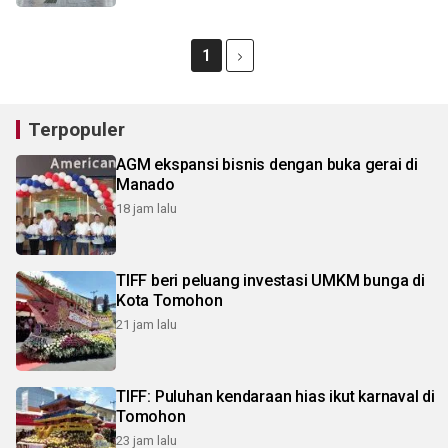
1
Terpopuler
AGM ekspansi bisnis dengan buka gerai di
Manado
18 jam lalu
TIFF beri peluang investasi UMKM bunga di
Kota Tomohon
21 jam lalu
TIFF: Puluhan kendaraan hias ikut karnaval di
Tomohon
23 jam lalu