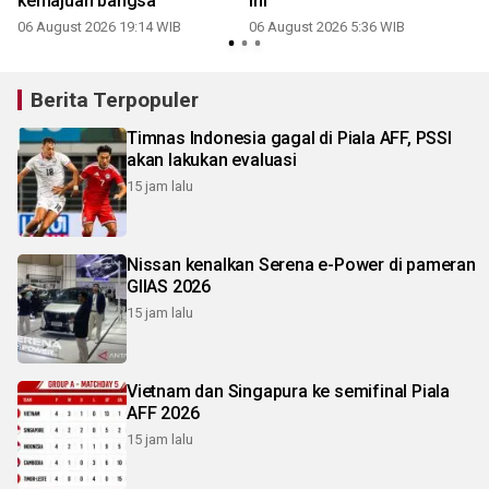
kemajuan bangsa
ini
06 August 2026 19:14 WIB
06 August 2026 5:36 WIB
2
Berita Terpopuler
Timnas Indonesia gagal di Piala AFF, PSSI
akan lakukan evaluasi
15 jam lalu
Nissan kenalkan Serena e-Power di pameran
GIIAS 2026
15 jam lalu
Vietnam dan Singapura ke semifinal Piala
AFF 2026
15 jam lalu