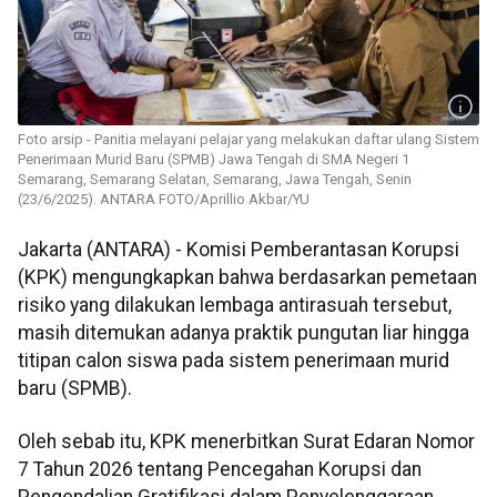
Foto arsip - Panitia melayani pelajar yang melakukan daftar ulang Sistem
Penerimaan Murid Baru (SPMB) Jawa Tengah di SMA Negeri 1
Semarang, Semarang Selatan, Semarang, Jawa Tengah, Senin
(23/6/2025). ANTARA FOTO/Aprillio Akbar/YU
Jakarta (ANTARA) - Komisi Pemberantasan Korupsi
(KPK) mengungkapkan bahwa berdasarkan pemetaan
risiko yang dilakukan lembaga antirasuah tersebut,
masih ditemukan adanya praktik pungutan liar hingga
titipan calon siswa pada sistem penerimaan murid
baru (SPMB).
Oleh sebab itu, KPK menerbitkan Surat Edaran Nomor
7 Tahun 2026 tentang Pencegahan Korupsi dan
Pengendalian Gratifikasi dalam Penyelenggaraan