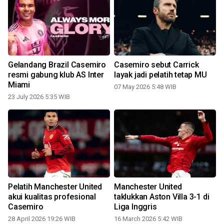
Gelandang Brazil Casemiro
Casemiro sebut Carrick
U
resmi gabung klub AS Inter
layak jadi pelatih tetap MU
Miami
07 May 2026 5:48 WIB
23 July 2026 5:35 WIB
Pelatih Manchester United
Manchester United
akui kualitas profesional
taklukkan Aston Villa 3-1 di
Casemiro
Liga Inggris
28 April 2026 19:26 WIB
16 March 2026 5:42 WIB