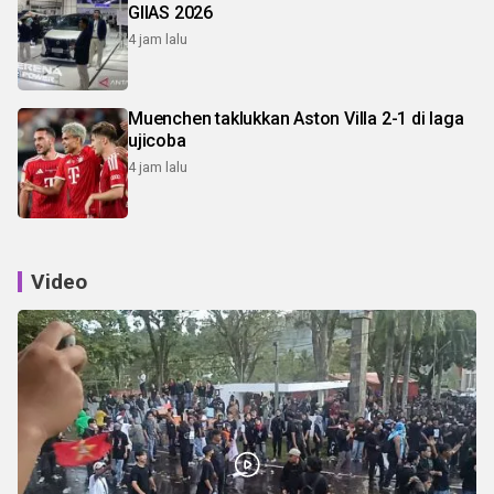
GIIAS 2026
4 jam lalu
Muenchen taklukkan Aston Villa 2-1 di laga
ujicoba
4 jam lalu
Video