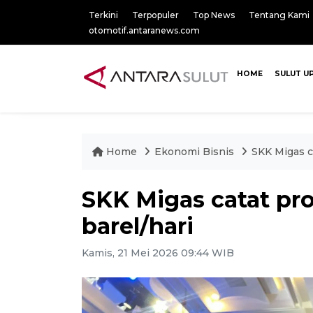
Terkini
Terpopuler
Top News
Tentang Kami
otomotif.antaranews.com
HOME
SULUT U
Home
Ekonomi Bisnis
SKK Migas c
SKK Migas catat pr
barel/hari
Kamis, 21 Mei 2026 09:44 WIB