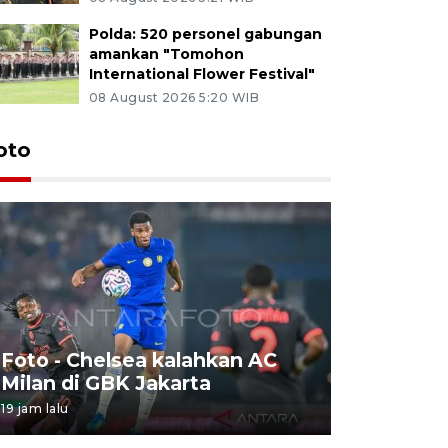
Polda: 520 personel gabungan
amankan "Tomohon
International Flower Festival"
08 August 2026 5:20 WIB
oto
Foto - Chelsea kalahkan AC
Foto - S
Milan di GBK Jakarta
Internati
19 jam lalu
08 August 202