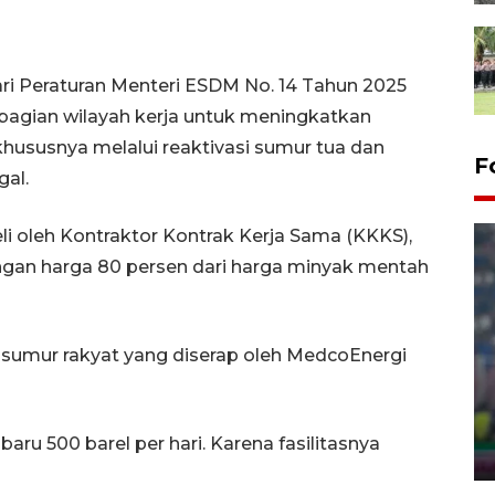
ari Peraturan Menteri ESDM No. 14 Tahun 2025
bagian wilayah kerja untuk meningkatkan
khususnya melalui reaktivasi sumur tua dan
F
al.
eli oleh Kontraktor Kontrak Kerja Sama (KKKS),
ngan harga 80 persen dari harga minyak mentah
umur rakyat yang diserap oleh MedcoEnergi
Foto - Polresta Samarinda
amankan 9.880 kg "captikus"
dari Manado
 baru 500 barel per hari. Karena fasilitasnya
27 February 2026 22:30 WIB