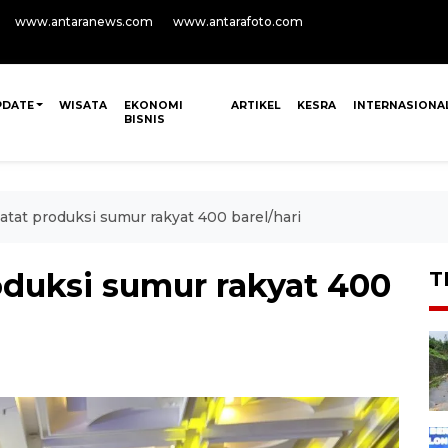
www.antaranews.com
www.antarafoto.com
PDATE
WISATA
EKONOMI
ARTIKEL
KESRA
INTERNASIONA
BISNIS
atat produksi sumur rakyat 400 barel/hari
oduksi sumur rakyat 400
T