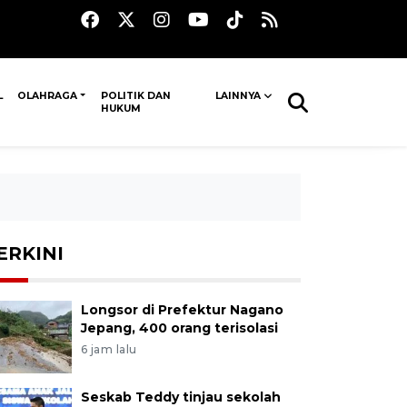
L
OLAHRAGA
POLITIK DAN
LAINNYA
HUKUM
ERKINI
Longsor di Prefektur Nagano
Jepang, 400 orang terisolasi
6 jam lalu
Seskab Teddy tinjau sekolah