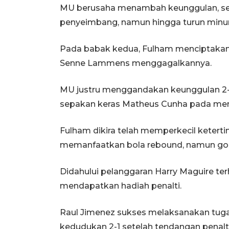
MU berusaha menambah keunggulan, se
penyeimbang, namun hingga turun minum
Pada babak kedua, Fulham menciptakan p
Senne Lammens menggagalkannya.
MU justru menggandakan keunggulan 2-
sepakan keras Matheus Cunha pada meni
Fulham dikira telah memperkecil ketert
memanfaatkan bola rebound, namun gol in
Didahului pelanggaran Harry Maguire ter
mendapatkan hadiah penalti.
Raul Jimenez sukses melaksanakan tu
kedudukan 2-1 setelah tendangan penal