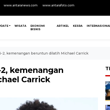
www.antaranews.com
www.antarafoto.com
PDATE
WISATA
EKONOMI
ARTIKEL
KESRA
INTERNASIONA
BISNIS
-2, kemenangan beruntun dilatih Michael Carrick
-2, kemenangan
T
chael Carrick