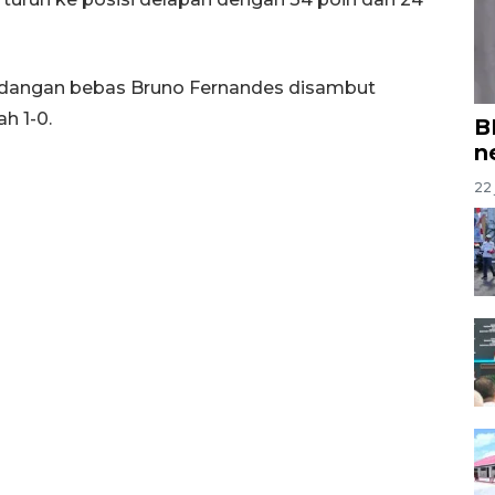
endangan bebas Bruno Fernandes disambut
h 1-0.
B
n
22 