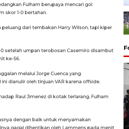
dangkan Fulham berupaya mencari gol
 skor 1-0 bertahan.
eluang dari tembakan Harry Wilson, tapi kiper
F
0 setelah umpan terobosan Casemiro disambut
t ke-56.
inggalan melalui Jorge Cuenca yang
i dianulir oleh tinjuan VAR karena offside.
hadap Raul Jimenez di kotak terlarang, Fulham
Bank Citra: Dirgahayu ke-61
Provinsi Sulut
gasnya dengan baik untuk menyamakan
23 September 2025 18:08 WIB
tinya gagal dihentikan oleh Lammens pada menit