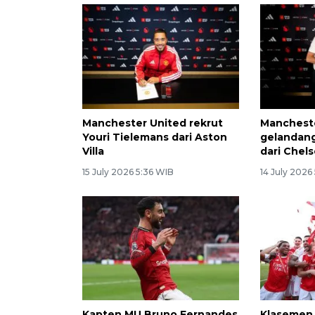
Manchester United rekrut
Mancheste
Youri Tielemans dari Aston
gelandan
Villa
dari Chel
15 July 2026 5:36 WIB
14 July 2026
Kapten MU Bruno Fernandes
Klasemen a