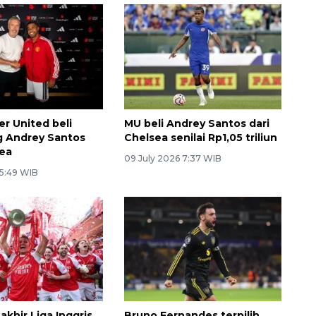
r United beli
MU beli Andrey Santos dari
g Andrey Santos
Chelsea senilai Rp1,05 triliun
sea
09 July 2026 7:37 WIB
 5:49 WIB
khir Liga Inggris
Bruno Fernandes terpilih