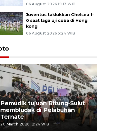
06 August 2026 19:13 WIB
Juventus taklukkan Chelsea 1-
0 saat laga uji coba di Hong
kong
06 August 2026 5:24 WIB
oto
Pemudik tujuan Bitung-Sulut
membludak di Pelabuhan
Bank Citr
Ternate
merayakan
20 March 2026 12:24 WIB
20 March 2026