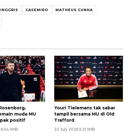
 INGGRIS
CASEMIRO
MATHEUS CUNHA
Rosenborg,
Youri Tielemans tak sabar
emain muda MU
tampil bersama MU di Old
ak positif
Trafford
6 6:04 WIB
22 July 2026 5:21 WIB