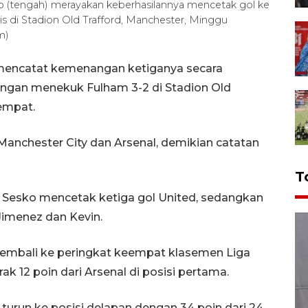
 (tengah) merayakan keberhasilannya mencetak gol ke
 di Stadion Old Trafford, Manchester, Minggu
m)
 mencatat kemenangan ketiganya secara
 dengan menekuk Fulham 3-2 di Stadion Old
empat.
nchester City dan Arsenal, demikian catatan
T
Sesko mencetak ketiga gol United, sedangkan
Jimenez dan Kevin.
embali ke peringkat keempat klasemen Liga
rak 12 poin dari Arsenal di posisi pertama.
urun ke posisi delapan dengan 34 poin dari 24