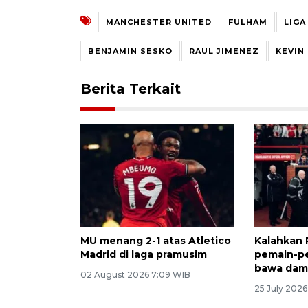
MANCHESTER UNITED
FULHAM
LIGA
BENJAMIN SESKO
RAUL JIMENEZ
KEVIN
Berita Terkait
MU menang 2-1 atas Atletico
Kalahkan 
Madrid di laga pramusim
pemain-p
bawa damp
02 August 2026 7:09 WIB
25 July 202