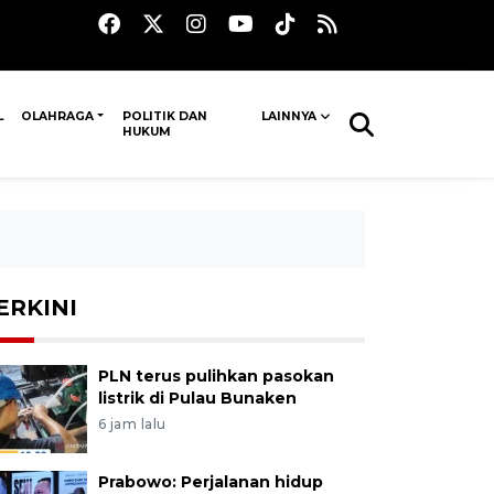
L
OLAHRAGA
POLITIK DAN
LAINNYA
HUKUM
ERKINI
PLN terus pulihkan pasokan
listrik di Pulau Bunaken
6 jam lalu
Prabowo: Perjalanan hidup