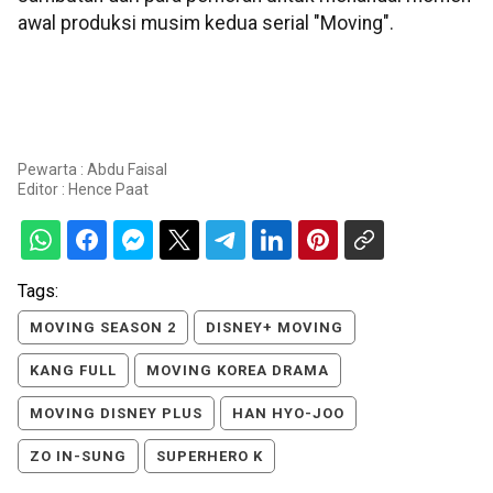
awal produksi musim kedua serial "Moving".
Pewarta : Abdu Faisal
Editor :
Hence Paat
Tags:
MOVING SEASON 2
DISNEY+ MOVING
KANG FULL
MOVING KOREA DRAMA
MOVING DISNEY PLUS
HAN HYO-JOO
ZO IN-SUNG
SUPERHERO K