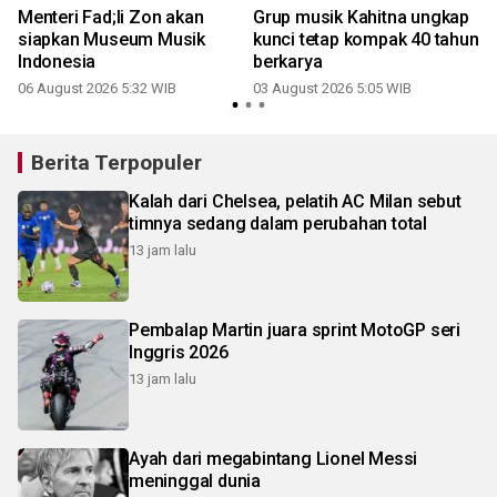
Menteri Fad;li Zon akan
Grup musik Kahitna ungkap
siapkan Museum Musik
kunci tetap kompak 40 tahun
Indonesia
berkarya
06 August 2026 5:32 WIB
03 August 2026 5:05 WIB
2
Berita Terpopuler
Kalah dari Chelsea, pelatih AC Milan sebut
timnya sedang dalam perubahan total
13 jam lalu
Pembalap Martin juara sprint MotoGP seri
Inggris 2026
13 jam lalu
Ayah dari megabintang Lionel Messi
meninggal dunia