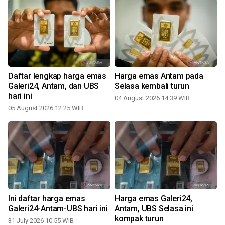
Daftar lengkap harga emas
Harga emas Antam pada
Galeri24, Antam, dan UBS
Selasa kembali turun
hari ini
04 August 2026 14:39 WIB
2
05 August 2026 12:25 WIB
Ini daftar harga emas
Harga emas Galeri24,
Galeri24-Antam-UBS hari ini
Antam, UBS Selasa ini
kompak turun
31 July 2026 10:55 WIB