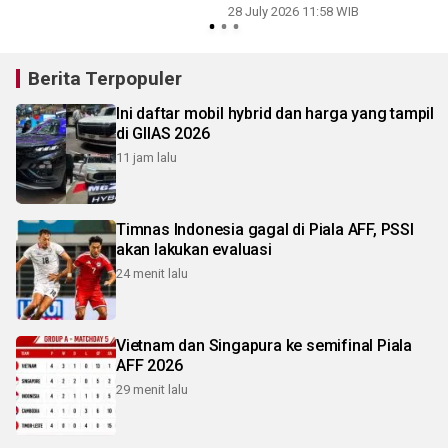
28 July 2026 11:58 WIB
2
Berita Terpopuler
Ini daftar mobil hybrid dan harga yang tampil
di GIIAS 2026
11 jam lalu
Timnas Indonesia gagal di Piala AFF, PSSI
akan lakukan evaluasi
24 menit lalu
Vietnam dan Singapura ke semifinal Piala
AFF 2026
29 menit lalu