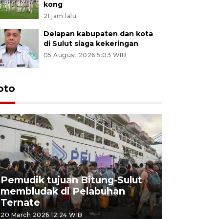
kong
21 jam lalu
Delapan kabupaten dan kota
di Sulut siaga kekeringan
05 August 2026 5:03 WIB
oto
Pemudik tujuan Bitung-Sulut
membludak di Pelabuhan
Bank Citr
Ternate
merayakan
20 March 2026 12:24 WIB
20 March 2026