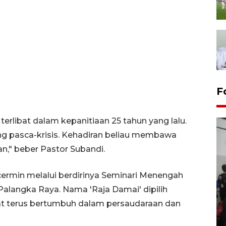
F
erlibat dalam kepanitiaan 25 tahun yang lalu.
gang pasca-krisis. Kehadiran beliau membawa
," beber Pastor Subandi.
cermin melalui berdirinya Seminari Menengah
Palangka Raya. Nama 'Raja Damai' dipilih
Bank Citra: Dirgahayu ke-61
at terus bertumbuh dalam persaudaraan dan
Provinsi Sulut
23 September 2025 18:08 WIB