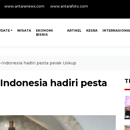
www.antaranews.com
www.antarafoto.com
PDATE
WISATA
EKONOMI
ARTIKEL
KESRA
INTERNASIONA
BISNIS
e-Indonesia hadiri pesta perak Uskup
-Indonesia hadiri pesta
T