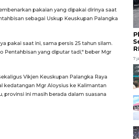
membenarkan pakaian yang dipakai dirinya saat
 Pentahbisan sebagai Uskup Keuskupan Palangka
P
S
aya pakai saat ini, sama persis 25 tahun silam.
R
deo Pentahbisan yang diputar tadi," beber Mgr
7 j
sekaligus Vikjen Keuskupan Palangka Raya
l kedatangan Mgr Aloysius ke Kalimantan
u, provinsi ini masih berada dalam suasana