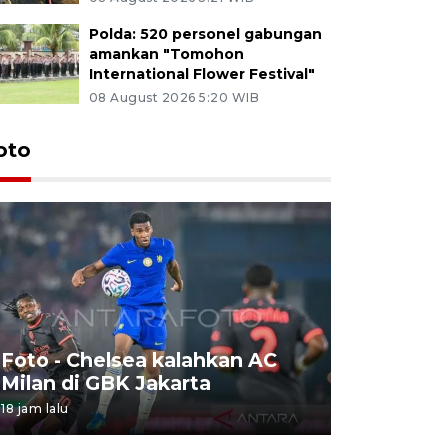
Polda: 520 personel gabungan
amankan "Tomohon
International Flower Festival"
08 August 2026 5:20 WIB
oto
Foto - Chelsea kalahkan AC
Foto - S
Milan di GBK Jakarta
Internati
18 jam lalu
08 August 202