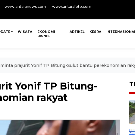
www.antaranews.com
www.antarafoto.com
PDATE
WISATA
EKONOMI
ARTIKEL
KESRA
INTERNASIONA
BISNIS
inta prajurit Yonif TP Bitung-Sulut bantu perekonomian rak
it Yonif TP Bitung-
T
nomian rakyat