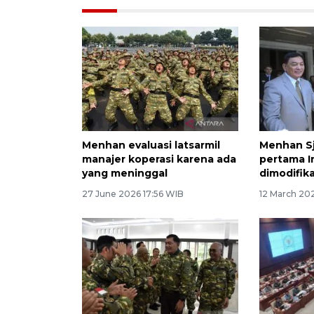
Menhan evaluasi latsarmil
Menhan Sj
manajer koperasi karena ada
pertama I
yang meninggal
dimodifik
27 June 2026 17:56 WIB
12 March 20