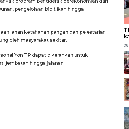
i banyak program penggerak perekonomian dari
bunan, pengelolaan bibit ikan hingga
T
elolaan lahan ketahanan pangan dan pelestarian
k
sung oleh masyarakat sekitar.
08
rsonel Yon TP dapat dikerahkan untuk
i jembatan hingga jalanan.