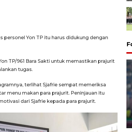
ugas personel Yon TP itu harus didukung dengan
F
Yon TP/961 Bara Sakti untuk memastikan prajurit
alankan tugas.
tagramnya, terlihat Sjafrie sempat memeriksa
tar menu makan para prajurit. Peninjauan itu
Foto - Polresta Samarinda
ivasi dari Sjafrie kepada para prajurit.
amankan 9.880 kg "captikus"
dari Manado
27 February 2026 22:30 WIB