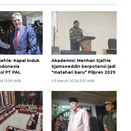
afrie: Kapal induk
Akademisi: Menhan Sjafrie
ndonesia
Sjamsoeddin berpotensi jadi
asi PT PAL
"matahari baru" Pilpres 2029
26 13:59 WIB
03 March 2026 11:51 WIB