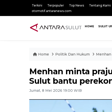
Terkini
Terpopuler
Top News
Tentang Kami
otomotif.antaranews.com
HOME
SULUT U
Home
Politik Dan Hukum
Menhan m
Menhan minta prajur
Sulut bantu pereko
Jumat, 8 Mei 2026 19:00 WIB