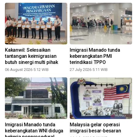
Kakanwil: Selesaikan
Imigrasi Manado tunda
tantangan keimigrasian
keberangkatan PMI
butuh sinergi multi pihak
terindikasi TPPO
1
06 August 2026 5:12 WIB
27 July 2026 5:11 WIB
Imigrasi Manado tunda
Malaysia gelar operasi
n
keberangkatan WNI diduga
imigrasi besar-besaran
bekerja nonprosedural