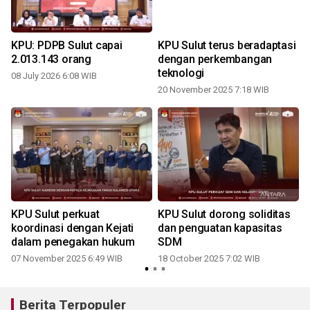
KPU: PDPB Sulut capai
KPU Sulut terus beradaptasi
2.013.143 orang
dengan perkembangan
teknologi
08 July 2026 6:08 WIB
20 November 2025 7:18 WIB
KPU Sulut perkuat
KPU Sulut dorong soliditas
koordinasi dengan Kejati
dan penguatan kapasitas
dalam penegakan hukum
SDM
07 November 2025 6:49 WIB
18 October 2025 7:02 WIB
1
Berita Terpopuler