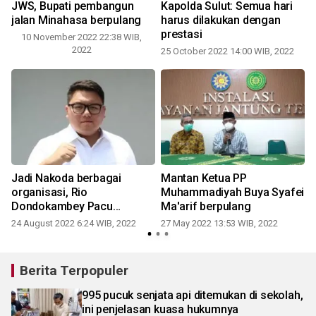
JWS, Bupati pembangun
Kapolda Sulut: Semua hari
jalan Minahasa berpulang
harus dilakukan dengan
prestasi
10 November 2022 22:38 WIB,
2022
25 October 2022 14:00 WIB, 2022
Jadi Nakoda berbagai
Mantan Ketua PP
organisasi, Rio
Muhammadiyah Buya Syafei
Dondokambey Pacu
Ma'arif berpulang
Prestasi PB-ESI Sulut
24 August 2022 6:24 WIB, 2022
27 May 2022 13:53 WIB, 2022
Berita Terpopuler
995 pucuk senjata api ditemukan di sekolah,
ini penjelasan kuasa hukumnya