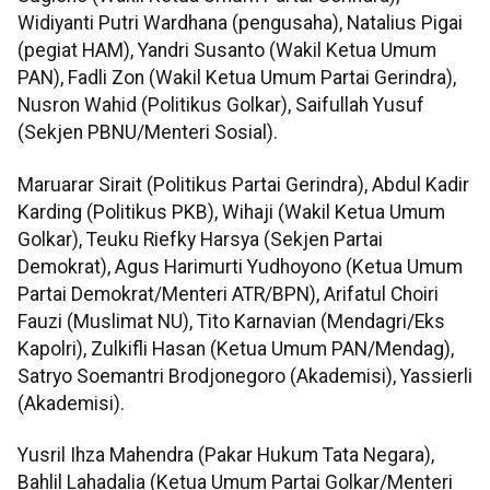
Widiyanti Putri Wardhana (pengusaha), Natalius Pigai
(pegiat HAM), Yandri Susanto (Wakil Ketua Umum
PAN), Fadli Zon (Wakil Ketua Umum Partai Gerindra),
Nusron Wahid (Politikus Golkar), Saifullah Yusuf
(Sekjen PBNU/Menteri Sosial).
Maruarar Sirait (Politikus Partai Gerindra), Abdul Kadir
Karding (Politikus PKB), Wihaji (Wakil Ketua Umum
Golkar), Teuku Riefky Harsya (Sekjen Partai
Demokrat), Agus Harimurti Yudhoyono (Ketua Umum
Partai Demokrat/Menteri ATR/BPN), Arifatul Choiri
Fauzi (Muslimat NU), Tito Karnavian (Mendagri/Eks
Kapolri), Zulkifli Hasan (Ketua Umum PAN/Mendag),
Satryo Soemantri Brodjonegoro (Akademisi), Yassierli
(Akademisi).
Yusril Ihza Mahendra (Pakar Hukum Tata Negara),
Bahlil Lahadalia (Ketua Umum Partai Golkar/Menteri