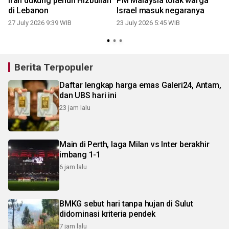
S
Iran dukung penuh Hizbullah
PM Malaysia tolak warga
di Lebanon
Israel masuk negaranya
27 July 2026 9:39 WIB
23 July 2026 5:45 WIB
1
Berita Terpopuler
Daftar lengkap harga emas Galeri24, Antam,
dan UBS hari ini
23 jam lalu
Main di Perth, laga Milan vs Inter berakhir
imbang 1-1
6 jam lalu
BMKG sebut hari tanpa hujan di Sulut
didominasi kriteria pendek
7 jam lalu