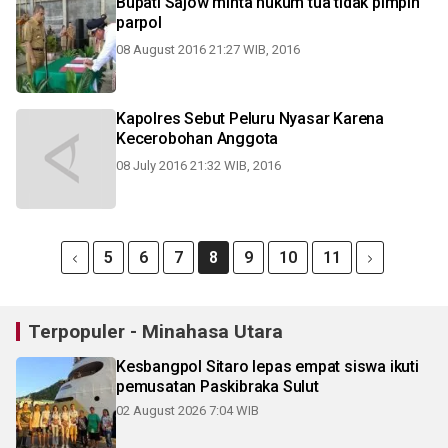
Bupati Sajow minta hukum tua tidak pimpin
parpol
08 August 2016 21:27 WIB, 2016
Kapolres Sebut Peluru Nyasar Karena
Kecerobohan Anggota
08 July 2016 21:32 WIB, 2016
5
6
7
8
9
10
11
Terpopuler - Minahasa Utara
Kesbangpol Sitaro lepas empat siswa ikuti
pemusatan Paskibraka Sulut
02 August 2026 7:04 WIB