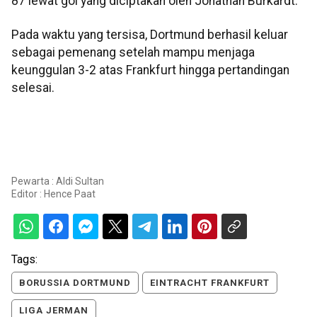
87 lewat gol yang diciptakan oleh Jonathan Burkardt.
Pada waktu yang tersisa, Dortmund berhasil keluar
sebagai pemenang setelah mampu menjaga
keunggulan 3-2 atas Frankfurt hingga pertandingan
selesai.
Pewarta : Aldi Sultan
Editor :
Hence Paat
Tags:
BORUSSIA DORTMUND
EINTRACHT FRANKFURT
LIGA JERMAN