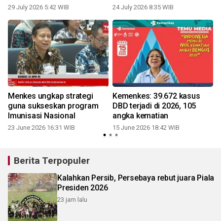
"bullying"
29 July 2026 5:42 WIB
24 July 2026 8:35 WIB
Menkes ungkap strategi
Kemenkes: 39.672 kasus
guna sukseskan program
DBD terjadi di 2026, 105
Imunisasi Nasional
angka kematian
23 June 2026 16:31 WIB
15 June 2026 18:42 WIB
Berita Terpopuler
Kalahkan Persib, Persebaya rebut juara Piala
Presiden 2026
23 jam lalu