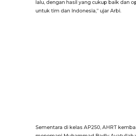
lalu, dengan hasil yang cukup baik dan 
untuk tim dan Indonesia,” ujar Arbi.
Sementara di kelas AP250, AHRT kemba
menemani Muhammad Badly Ayatullah yan