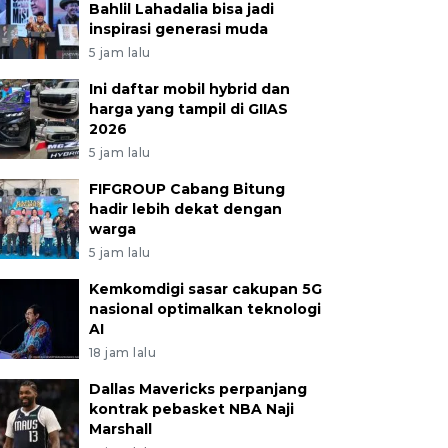
Bahlil Lahadalia bisa jadi
inspirasi generasi muda
5 jam lalu
Ini daftar mobil hybrid dan
harga yang tampil di GIIAS
2026
5 jam lalu
FIFGROUP Cabang Bitung
hadir lebih dekat dengan
warga
5 jam lalu
Kemkomdigi sasar cakupan 5G
nasional optimalkan teknologi
AI
18 jam lalu
Dallas Mavericks perpanjang
kontrak pebasket NBA Naji
Marshall