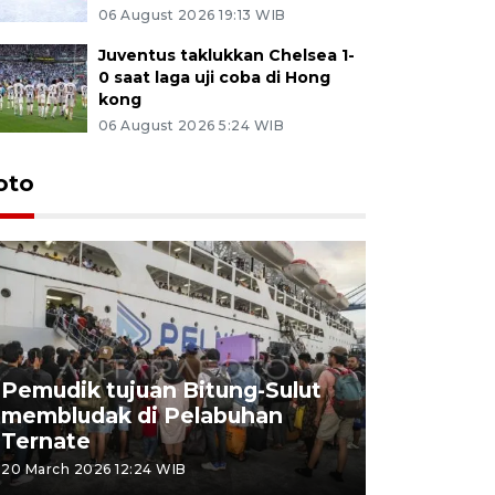
06 August 2026 19:13 WIB
Juventus taklukkan Chelsea 1-
0 saat laga uji coba di Hong
kong
06 August 2026 5:24 WIB
oto
Pemudik tujuan Bitung-Sulut
membludak di Pelabuhan
Bank Citr
Ternate
merayakan
20 March 2026 12:24 WIB
20 March 2026