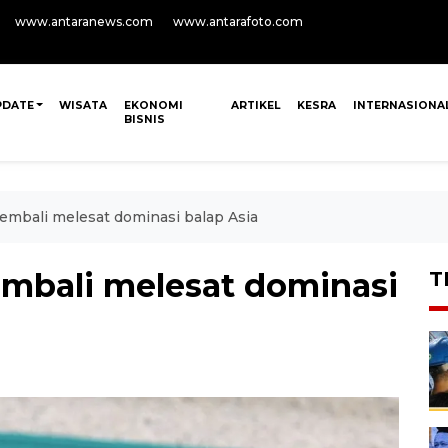
www.antaranews.com
www.antarafoto.com
PDATE
WISATA
EKONOMI
ARTIKEL
KESRA
INTERNASIONA
BISNIS
embali melesat dominasi balap Asia
embali melesat dominasi
T