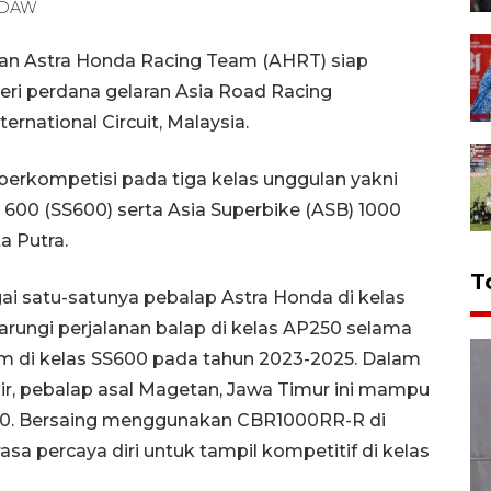
O-DAW
an Astra Honda Racing Team (AHRT) siap
ri perdana gelaran Asia Road Racing
rnational Circuit, Malaysia.
erkompetisi pada tiga kelas unggulan yakni
 600 (SS600) serta Asia Superbike (ASB) 1000
a Putra.
T
ai satu-satunya pebalap Astra Honda di kelas
arungi perjalanan balap di kelas AP250 selama
im di kelas SS600 pada tahun 2023-2025. Dalam
r, pebalap asal Magetan, Jawa Timur ini mampu
S600. Bersaing menggunakan CBR1000RR-R di
a percaya diri untuk tampil kompetitif di kelas