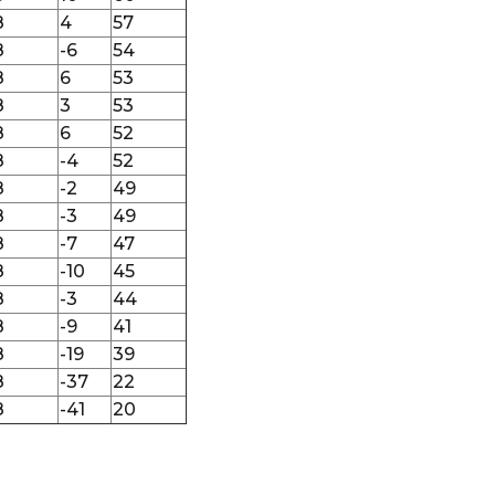
8
4
57
8
-6
54
8
6
53
8
3
53
8
6
52
8
-4
52
8
-2
49
8
-3
49
8
-7
47
8
-10
45
8
-3
44
8
-9
41
8
-19
39
8
-37
22
8
-41
20