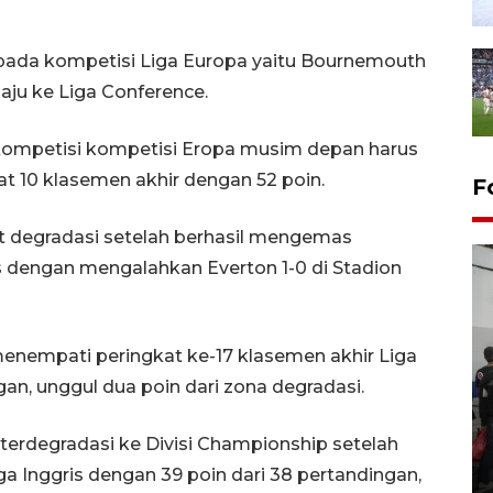
s pada kompetisi Liga Europa yaitu Bournemouth
aju ke Liga Conference.
 kompetisi kompetisi Eropa musim depan harus
at 10 klasemen akhir dengan 52 poin.
F
at degradasi setelah berhasil mengemas
 dengan mengalahkan Everton 1-0 di Stadion
empati peringkat ke-17 klasemen akhir Liga
gan, unggul dua poin dari zona degradasi.
Bank Citra: Dirgahayu ke-61
Provinsi Sulut
erdegradasi ke Divisi Championship setelah
23 September 2025 18:08 WIB
ga Inggris dengan 39 poin dari 38 pertandingan,