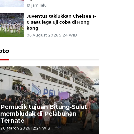
19 jam lalu
Juventus taklukkan Chelsea 1-
0 saat laga uji coba di Hong
kong
06 August 2026 5:24 WIB
oto
Pemudik tujuan Bitung-Sulut
membludak di Pelabuhan
Bank Citr
Ternate
merayakan
20 March 2026 12:24 WIB
20 March 2026