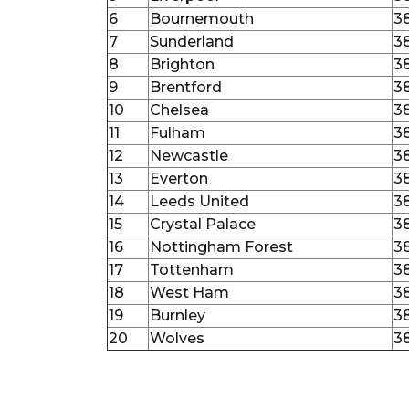
6
Bournemouth
3
7
Sunderland
3
8
Brighton
3
9
Brentford
3
10
Chelsea
3
11
Fulham
3
12
Newcastle
3
13
Everton
3
14
Leeds United
3
15
Crystal Palace
3
16
Nottingham Forest
3
17
Tottenham
3
18
West Ham
3
19
Burnley
3
20
Wolves
3