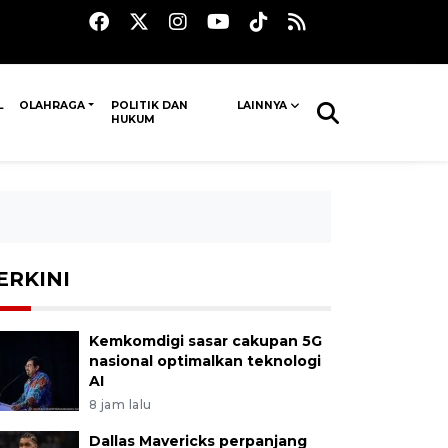
L
OLAHRAGA
POLITIK DAN
LAINNYA
HUKUM
ERKINI
Kemkomdigi sasar cakupan 5G
nasional optimalkan teknologi
AI
8 jam lalu
Dallas Mavericks perpanjang