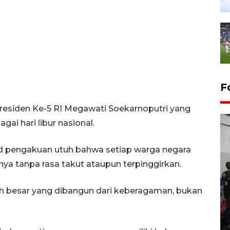
F
Presiden Ke-5 RI Megawati Soekarnoputri yang
i hari libur nasional.
ud pengakuan utuh bahwa setiap warga negara
ya tanpa rasa takut ataupun terpinggirkan.
h besar yang dibangun dari keberagaman, bukan
Bank Citra: Dirgahayu ke-61
Provinsi Sulut
23 September 2025 18:08 WIB