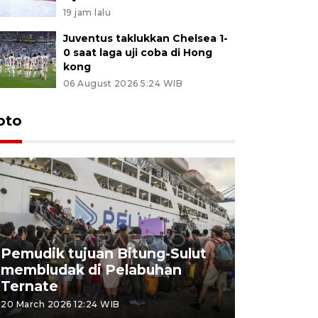
19 jam lalu
Juventus taklukkan Chelsea 1-
0 saat laga uji coba di Hong
kong
06 August 2026 5:24 WIB
oto
Pemudik tujuan Bitung-Sulut
membludak di Pelabuhan
Bank Citr
Ternate
merayakan
20 March 2026 12:24 WIB
20 March 2026