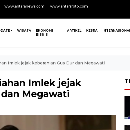
www.antaranews.com
www.antarafoto.com
PDATE
WISATA
EKONOMI
ARTIKEL
KESRA
INTERNASIONA
BISNIS
han Imlek jejak keberanian Gus Dur dan Megawati
iahan Imlek jejak
T
r dan Megawati