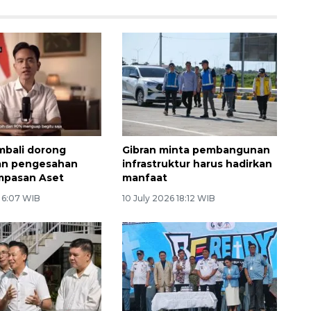
mbali dorong
Gibran minta pembangunan
an pengesahan
infrastruktur harus hadirkan
mpasan Aset
manfaat
6 6:07 WIB
10 July 2026 18:12 WIB