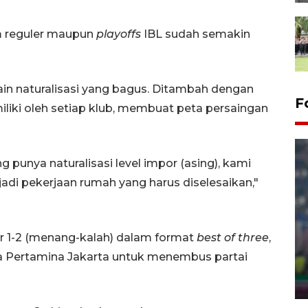
m reguler maupun
playoffs
IBL sudah semakin
ain naturalisasi yang bagus. Ditambah dengan
F
miliki oleh setiap klub, membuat peta persaingan
 punya naturalisasi level impor (asing), kami
jadi pekerjaan rumah yang harus diselesaikan,"
Foto - Polresta Samarinda
or 1-2 (menang-kalah) dalam format
best of three
,
amankan 9.880 kg "captikus"
a Pertamina Jakarta untuk menembus partai
dari Manado
27 February 2026 22:30 WIB