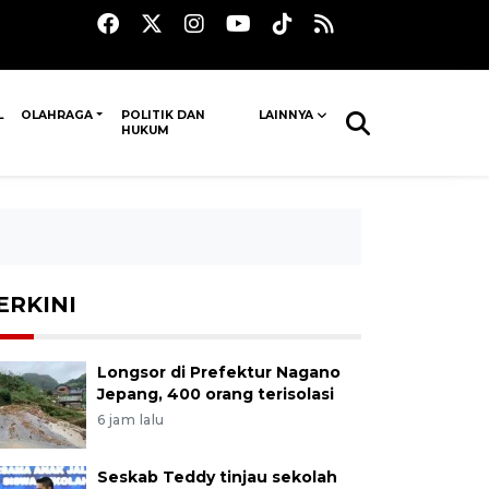
L
OLAHRAGA
POLITIK DAN
LAINNYA
HUKUM
ERKINI
Longsor di Prefektur Nagano
Jepang, 400 orang terisolasi
6 jam lalu
Seskab Teddy tinjau sekolah