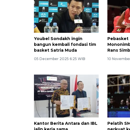
Youbel Sondakh ingin
Pebasket
bangun kembali fondasi tim
Mononimb
basket Satria Muda
Rans Simb
05 December 2025 6:25 WIB
10 November
Kantor Berita Antara dan IBL
Pelatih S
jalin kerja sama
perkuat k