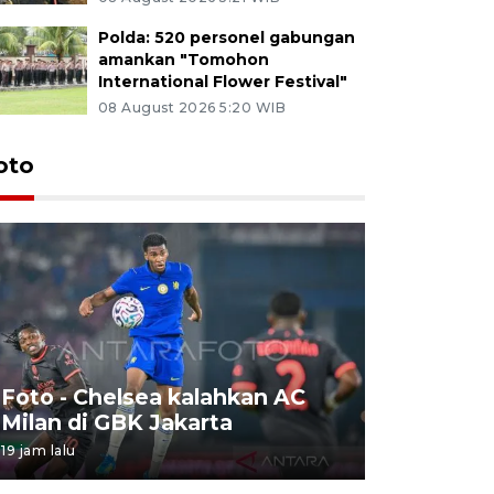
Polda: 520 personel gabungan
amankan "Tomohon
International Flower Festival"
08 August 2026 5:20 WIB
oto
Foto - Chelsea kalahkan AC
Foto - S
Milan di GBK Jakarta
Internati
19 jam lalu
08 August 202