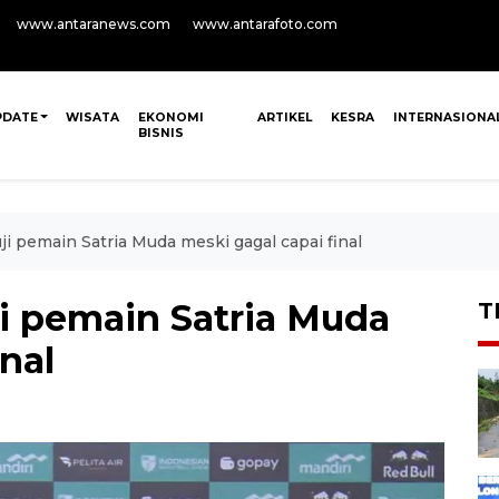
www.antaranews.com
www.antarafoto.com
PDATE
WISATA
EKONOMI
ARTIKEL
KESRA
INTERNASIONA
BISNIS
i pemain Satria Muda meski gagal capai final
i pemain Satria Muda
T
nal