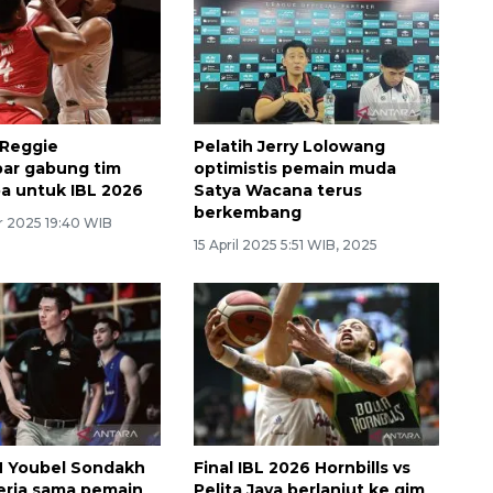
 Reggie
Pelatih Jerry Lolowang
ar gabung tim
optimistis pemain muda
a untuk IBL 2026
Satya Wacana terus
berkembang
 2025 19:40 WIB
15 April 2025 5:51 WIB, 2025
M Youbel Sondakh
Final IBL 2026 Hornbills vs
erja sama pemain
Pelita Jaya berlanjut ke gim