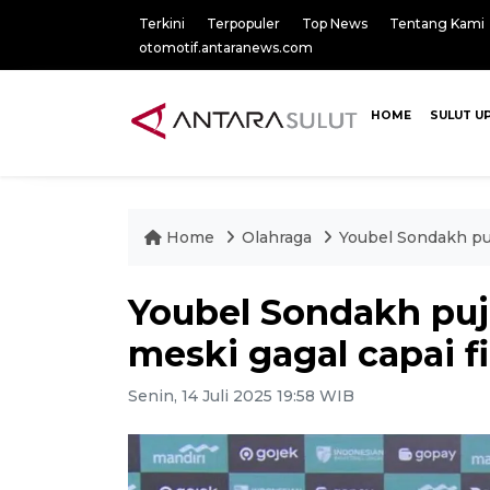
Terkini
Terpopuler
Top News
Tentang Kami
otomotif.antaranews.com
HOME
SULUT U
Home
Olahraga
Youbel Sondakh puj
Youbel Sondakh puj
meski gagal capai fi
Senin, 14 Juli 2025 19:58 WIB