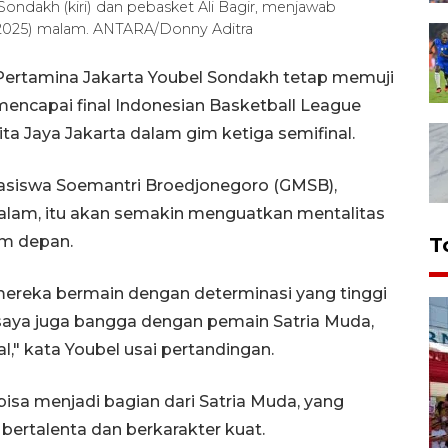
Sondakh (kiri) dan pebasket Ali Bagir, menjawab
7/2025) malam. ANTARA/Donny Aditra
 Pertamina Jakarta Youbel Sondakh tetap memuji
encapai final Indonesian Basketball League
ita Jaya Jakarta dalam gim ketiga semifinal.
asiswa Soemantri Broedjonegoro (GMSB),
malam, itu akan semakin menguatkan mentalitas
m depan.
T
mereka bermain dengan determinasi yang tinggi
saya juga bangga dengan pemain Satria Muda,
" kata Youbel usai pertandingan.
isa menjadi bagian dari Satria Muda, yang
ertalenta dan berkarakter kuat.