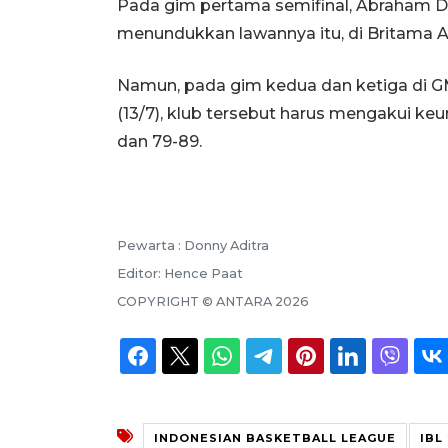
Pada gim pertama semifinal, Abraham
menundukkan lawannya itu, di Britama Ar
Namun, pada gim kedua dan ketiga di GM
(13/7), klub tersebut harus mengakui k
dan 79-89.
Pewarta :
Donny Aditra
Editor:
Hence Paat
COPYRIGHT ©
ANTARA
2026
INDONESIAN BASKETBALL LEAGUE
IBL