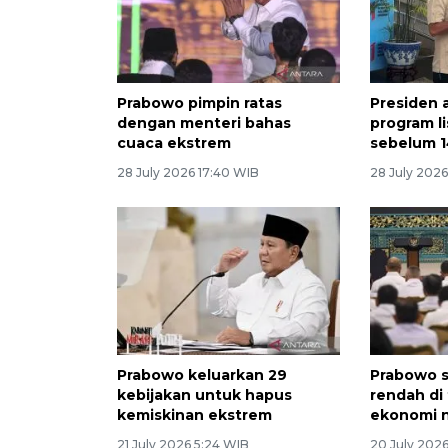
Prabowo pimpin ratas
Presiden 
dengan menteri bahas
program li
cuaca ekstrem
sebelum 1
28 July 2026 17:40 WIB
28 July 2026
Prabowo keluarkan 29
Prabowo s
kebijakan untuk hapus
rendah di
kemiskinan ekstrem
ekonomi n
21 July 2026 5:24 WIB
20 July 2026