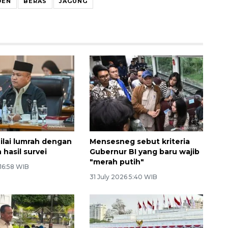
DEN
BERAS
JAGUNG
nilai lumrah dengan
Mensesneg sebut kriteria
 hasil survei
Gubernur BI yang baru wajib
"merah putih"
 16:58 WIB
31 July 2026 5:40 WIB