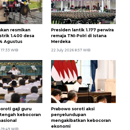
akan resmikan
Presiden lantik 1.177 perwira
strik 1.400 desa
remaja TNI-Polri di Istana
4 Agustus
Merdeka
 17:33 WIB
22 July 2026 8:57 WIB
oroti gaji guru
Prabowo soroti aksi
 tengah kebocoran
penyelundupan
asional
mengakibatkan kebocoran
ekonomi
 19:49 WIB