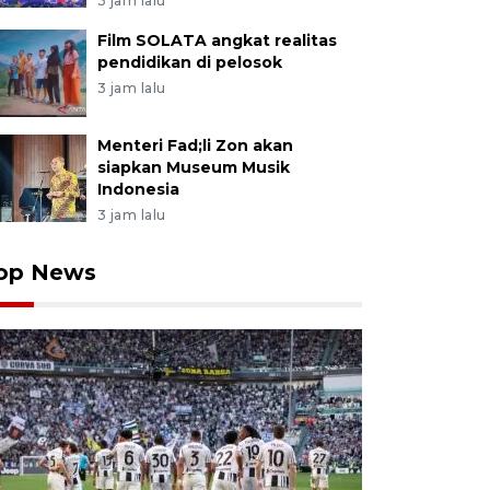
3 jam lalu
Film SOLATA angkat realitas
pendidikan di pelosok
3 jam lalu
Menteri Fad;li Zon akan
siapkan Museum Musik
Indonesia
3 jam lalu
op News