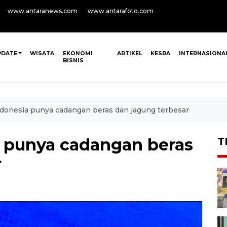
www.antaranews.com
www.antarafoto.com
PDATE
WISATA
EKONOMI
ARTIKEL
KESRA
INTERNASIONA
BISNIS
donesia punya cadangan beras dan jagung terbesar
 punya cadangan beras
T
r