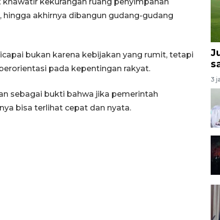
at khawatir kekurangan ruang penyimpanan
an, hingga akhirnya dibangun gudang-gudang
J
icapai bukan karena kebijakan yang rumit, tetapi
s
erorientasi pada kepentingan rakyat.
3 j
n sebagai bukti bahwa jika pemerintah
a bisa terlihat cepat dan nyata.