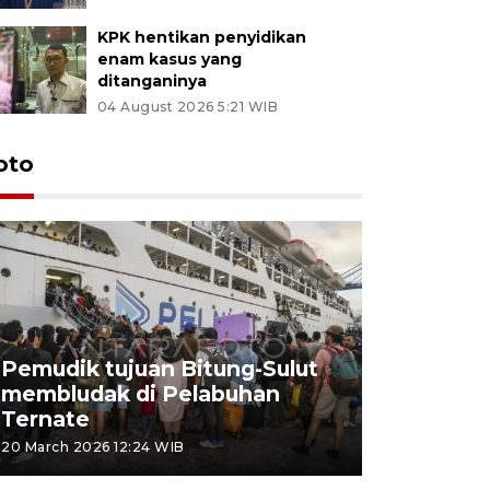
KPK hentikan penyidikan
enam kasus yang
ditanganinya
04 August 2026 5:21 WIB
oto
Pemudik tujuan Bitung-Sulut
membludak di Pelabuhan
Bank Citr
Ternate
merayakan
20 March 2026 12:24 WIB
20 March 2026