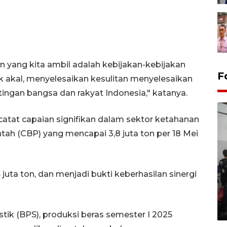
n yang kita ambil adalah kebijakan-kebijakan
F
akal, menyelesaikan kesulitan menyelesaikan
ingan bangsa dan rakyat Indonesia," katanya.
atat capaian signifikan dalam sektor ketahanan
h (CBP) yang mencapai 3,8 juta ton per 18 Mei
uta ton, dan menjadi bukti keberhasilan sinergi
Bank Citra: Dirgahayu ke-61
Provinsi Sulut
23 September 2025 18:08 WIB
tik (BPS), produksi beras semester I 2025