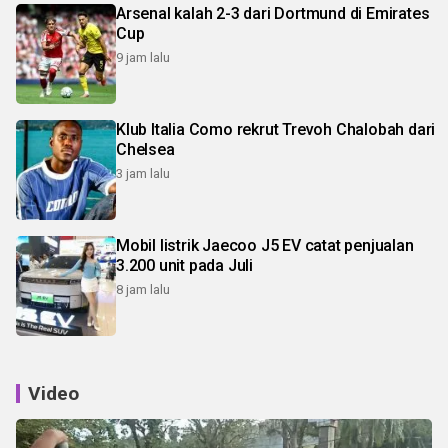
Arsenal kalah 2-3 dari Dortmund di Emirates
Cup
9 jam lalu
Klub Italia Como rekrut Trevoh Chalobah dari
Chelsea
3 jam lalu
Mobil listrik Jaecoo J5 EV catat penjualan
3.200 unit pada Juli
8 jam lalu
Video