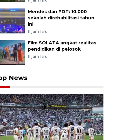
11 jam lalu
Mendes dan PDT: 10.000
sekolah direhabilitasi tahun
ini
11 jam lalu
Film SOLATA angkat realitas
pendidikan di pelosok
11 jam lalu
op News