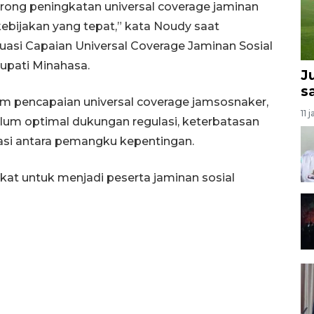
orong peningkatan universal coverage jaminan
kebijakan yang tepat,” kata Noudy saat
asi Capaian Universal Coverage Jaminan Sosial
upati Minahasa.
J
s
m pencapaian universal coverage jamsosnaker,
11 
elum optimal dukungan regulasi, keterbatasan
asi antara pemangku kepentingan.
akat untuk menjadi peserta jaminan sosial