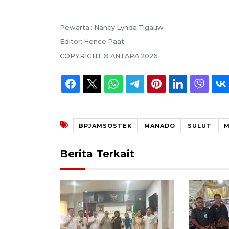
Pewarta :
Nancy Lynda Tigauw
Editor:
Hence Paat
COPYRIGHT ©
ANTARA
2026
BPJAMSOSTEK
MANADO
SULUT
M
Berita Terkait