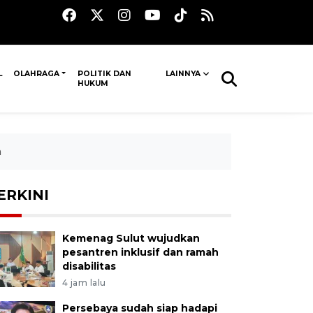
L
OLAHRAGA
POLITIK DAN
LAINNYA
HUKUM
a
ERKINI
Kemenag Sulut wujudkan
pesantren inklusif dan ramah
disabilitas
4 jam lalu
Persebaya sudah siap hadapi