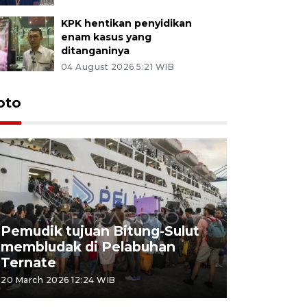
KPK hentikan penyidikan
enam kasus yang
ditanganinya
04 August 2026 5:21 WIB
oto
Pemudik tujuan Bitung-Sulut
membludak di Pelabuhan
Bank Citr
Ternate
merayakan
20 March 2026 12:24 WIB
20 March 2026