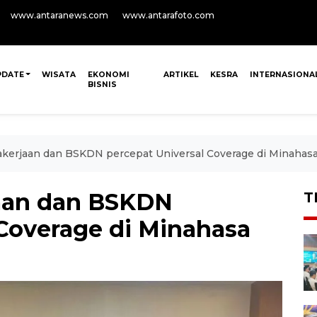
www.antaranews.com
www.antarafoto.com
PDATE
WISATA
EKONOMI
ARTIKEL
KESRA
INTERNASIONA
BISNIS
kerjaan dan BSKDN percepat Universal Coverage di Minahas
aan dan BSKDN
T
 Coverage di Minahasa