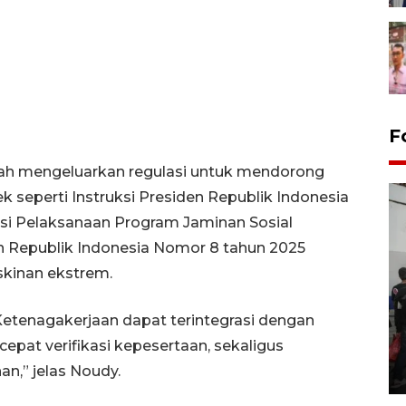
F
elah mengeluarkan regulasi untuk mendorong
 seperti Instruksi Presiden Republik Indonesia
si Pelaksanaan Program Jaminan Sosial
en Republik Indonesia Nomor 8 tahun 2025
skinan ekstrem.
etenagakerjaan dapat terintegrasi dengan
Bank Citra: Dirgahayu ke-61
Provinsi Sulut
pat verifikasi kepesertaan, sekaligus
an,” jelas Noudy.
23 September 2025 18:08 WIB