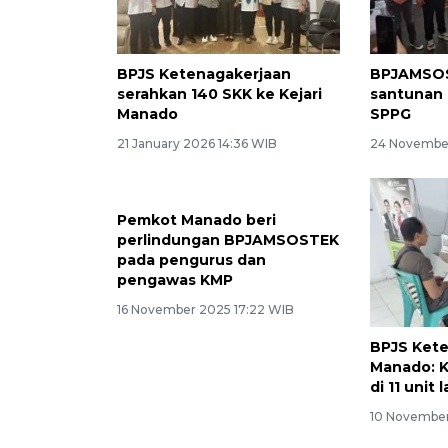
BPJS Ketenagakerjaan
BPJAMSOS
serahkan 140 SKK ke Kejari
santunan 
Manado
SPPG
21 January 2026 14:36 WIB
24 Novembe
Pemkot Manado beri
perlindungan BPJAMSOSTEK
pada pengurus dan
pengawas KMP
16 November 2025 17:22 WIB
BPJS Ket
Manado: K
di 11 unit
10 November