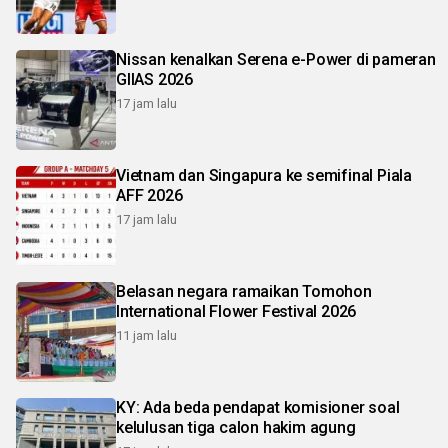
Nissan kenalkan Serena e-Power di pameran
GIIAS 2026
17 jam lalu
Vietnam dan Singapura ke semifinal Piala
AFF 2026
17 jam lalu
Belasan negara ramaikan Tomohon
International Flower Festival 2026
11 jam lalu
KY: Ada beda pendapat komisioner soal
kelulusan tiga calon hakim agung