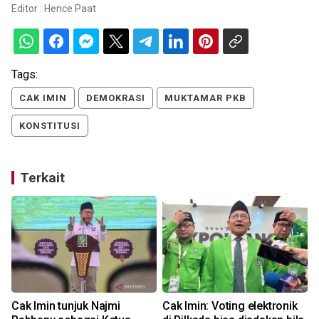
Editor :
Hence Paat
Tags:
CAK IMIN
DEMOKRASI
MUKTAMAR PKB
KONSTITUSI
Terkait
Cak Imin tunjuk Najmi
Cak Imin: Voting elektronik