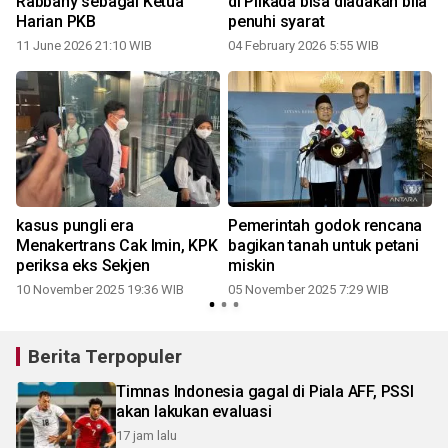
Rabbany sebagai Ketua
di Pilkada bisa diadakan bila
Harian PKB
penuhi syarat
11 June 2026 21:10 WIB
04 February 2026 5:55 WIB
kasus pungli era
Pemerintah godok rencana
Menakertrans Cak Imin, KPK
bagikan tanah untuk petani
periksa eks Sekjen
miskin
10 November 2025 19:36 WIB
05 November 2025 7:29 WIB
Berita Terpopuler
Timnas Indonesia gagal di Piala AFF, PSSI
akan lakukan evaluasi
17 jam lalu