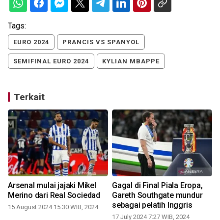
Tags:
EURO 2024
PRANCIS VS SPANYOL
SEMIFINAL EURO 2024
KYLIAN MBAPPE
Terkait
1
Arsenal mulai jajaki Mikel
Gagal di Final Piala Eropa,
Merino dari Real Sociedad
Gareth Southgate mundur
sebagai pelatih Inggris
15 August 2024 15:30 WIB, 2024
17 July 2024 7:27 WIB, 2024
1