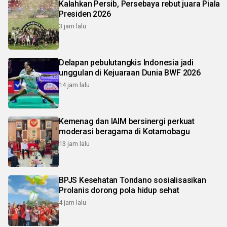
Kalahkan Persib, Persebaya rebut juara Piala
Presiden 2026
3 jam lalu
Delapan pebulutangkis Indonesia jadi
unggulan di Kejuaraan Dunia BWF 2026
14 jam lalu
Kemenag dan IAIM bersinergi perkuat
moderasi beragama di Kotamobagu
13 jam lalu
BPJS Kesehatan Tondano sosialisasikan
Prolanis dorong pola hidup sehat
4 jam lalu