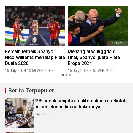
Pemain terbaik Spanyol
Menang atas Inggris di
Nico Williams menatap Piala
final, Spanyol juara Piala
Dunia 2026
Eropa 2024
15 July 2024 10:58 WIB, 2024
15 July 2024 4:52 WIB, 2024
1
Berita Terpopuler
995 pucuk senjata api ditemukan di sekolah,
ini penjelasan kuasa hukumnya
14 jam lalu