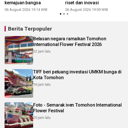
kemajuan bangsa
riset dan inovasi
06 August 2026 19:14 WIB
06 August 2026 19:09 WIB
Berita Terpopuler
Belasan negara ramaikan Tomohon
International Flower Festival 2026
22 jam lalu
TIFF beri peluang investasi UMKM bunga di
Kota Tomohon
16 jam lalu
Foto - Semarak iven Tomohon International
Flower Festival
20 jam lalu