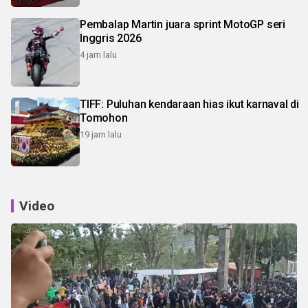
Pembalap Martin juara sprint MotoGP seri
Inggris 2026
4 jam lalu
TIFF: Puluhan kendaraan hias ikut karnaval di
Tomohon
19 jam lalu
Video