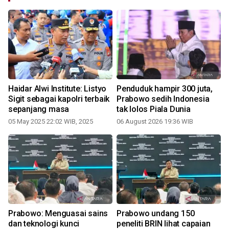
Haidar Alwi Institute: Listyo
Penduduk hampir 300 juta,
b
Sigit sebagai kapolri terbaik
Prabowo sedih Indonesia
sepanjang masa
tak lolos Piala Dunia
05 May 2025 22:02 WIB, 2025
06 August 2026 19:36 WIB
Prabowo: Menguasai sains
Prabowo undang 150
dan teknologi kunci
peneliti BRIN lihat capaian